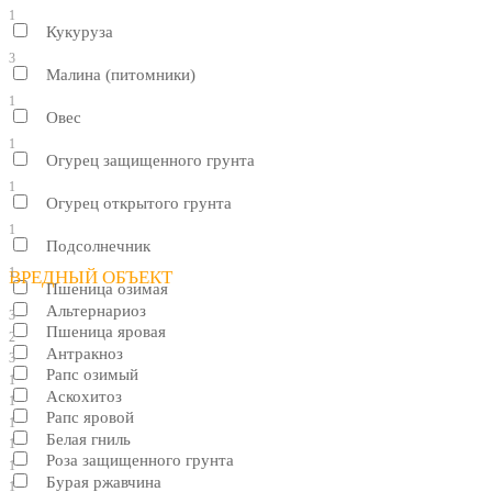
1
Кукуруза
3
Малина (питомники)
1
Овес
1
Огурец защищенного грунта
1
Огурец открытого грунта
1
Подсолнечник
1
ВРЕДНЫЙ ОБЪЕКТ
Пшеница озимая
Альтернариоз
3
Пшеница яровая
2
Антракноз
3
Рапс озимый
1
Аскохитоз
1
Рапс яровой
1
Белая гниль
1
Роза защищенного грунта
1
Бурая ржавчина
1