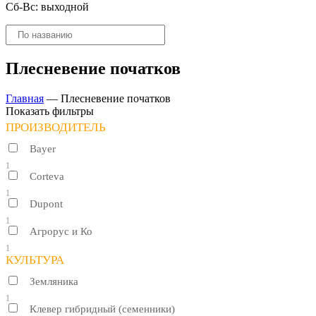
Сб-Вс: выходной
Поиск
товаров
Плесневение початков
Главная
—
Плесневение початков
Показать фильтры
ПРОИЗВОДИТЕЛЬ
Bayer
1
Corteva
1
Dupont
1
Агрорус и Ко
1
КУЛЬТУРА
Земляника
1
Клевер гибридный (семенники)