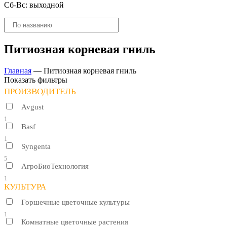
Сб-Вс: выходной
Поиск
товаров
Питиозная корневая гниль
Главная
—
Питиозная корневая гниль
Показать фильтры
ПРОИЗВОДИТЕЛЬ
Avgust
1
Basf
1
Syngenta
5
АгроБиоТехнология
1
КУЛЬТУРА
Горшечные цветочные культуры
1
Комнатные цветочные растения