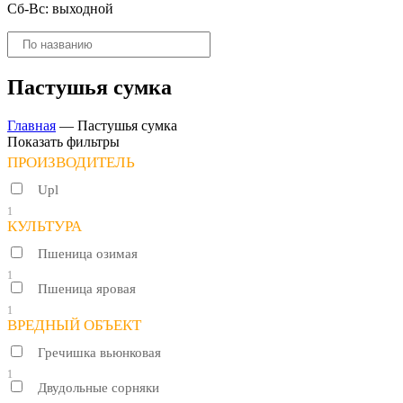
Сб-Вс: выходной
Поиск
товаров
Пастушья сумка
Главная
—
Пастушья сумка
Показать фильтры
ПРОИЗВОДИТЕЛЬ
Upl
1
КУЛЬТУРА
Пшеница озимая
1
Пшеница яровая
1
ВРЕДНЫЙ ОБЪЕКТ
Гречишка вьюнковая
1
Двудольные сорняки