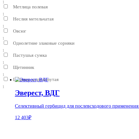
1
Метлица полевая
1
Неслия метельчатая
1
Овсюг
1
Однолетние злаковые сорняки
1
Пастушья сумка
1
Щетинник
1
Щирица запрокинутая
1
Эверест, ВДГ
Селективный гербицид для послевсходового применения
12 403₽