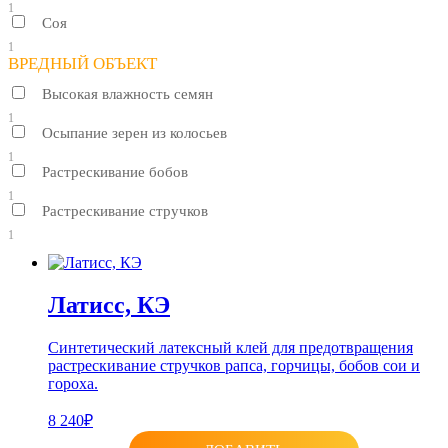
1
Соя
1
ВРЕДНЫЙ ОБЪЕКТ
Высокая влажность семян
1
Осыпание зерен из колосьев
1
Растрескивание бобов
1
Растрескивание стручков
1
Латисс, КЭ
Синтетический латексный клей для предотвращения
растрескивание стручков рапса, горчицы, бобов сои и
гороха.
8 240₽