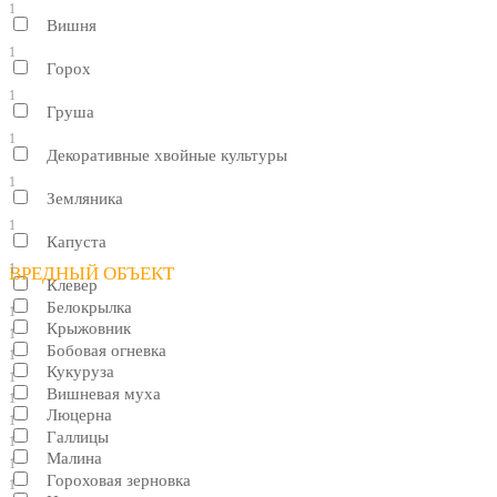
1
Вишня
1
Горох
1
Груша
1
Декоративные хвойные культуры
1
Земляника
1
Капуста
1
ВРЕДНЫЙ ОБЪЕКТ
Клевер
Белокрылка
1
Крыжовник
1
Бобовая огневка
1
Кукуруза
1
Вишневая муха
1
Люцерна
1
Галлицы
1
Малина
1
Гороховая зерновка
1