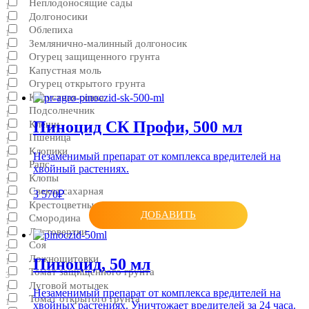
Неплодоносящие сады
1
Долгоносики
1
Облепиха
1
Землянично-малинный долгоносик
1
Огурец защищенного грунта
1
Капустная моль
1
Огурец открытого грунта
1
Капустная совка
1
Подсолнечник
1
Пиноцид СК Профи, 500 мл
Клещи
1
Пшеница
1
Клопики
1
Незаменимый препарат от комплекса вредителей на
Рапс
хвойный растениях.
1
Клопы
1
Свекла сахарная
3 570₽
1
Крестоцветные блошки
1
ДОБАВИТЬ
Смородина
1
Листовертки
1
Соя
2
Ложнощитовки
Пиноцид, 50 мл
1
Томат защищенного грунта
3
Луговой мотылек
1
Незаменимый препарат от комплекса вредителей на
Томат открытого грунта
1
хвойных растениях. Уничтожает вредителей за 24 часа.