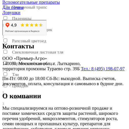
Вспомогательные препараты
1
Пшеничный трипс
Для почвы
Ловушки
1
Пяденицы
1
Рапсовый пилильщик
1
Рапсовый цветоед
Контакты
1
Свекловичная листовая тля
ООО «Премьер-Агро»
1
Тепличная белокрылка
140080, Московская обл., г. Лыткарино,
территория промзоны Тураево стр. 39Б
Тел.: 8 (495) 198-07-97
1
Тли
Пн-Пт: 08:00 до 18:00 Сб-Вс: выходной. Выписка счетов,
3
документов, оплата, консультация и самовывоз в будние дни.
Цикадки
1
О компании
Щитовки
3
Мы специализируемся на оптово-розничной продаже и
поставке химических средств защиты растений, широкого
перечня удобрений, микроэлементов, стимуляторов роста,
семян овощных и пропашных культур, препаратов для
дезинфекции, субстратов, клеевых ловушек широкого