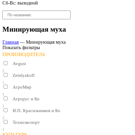
Сб-Вс: выходной
Поиск
товаров
Минирующая муха
Главная
—
Минирующая муха
Показать фильтры
ПРОИЗВОДИТЕЛЬ
Avgust
2
Zemlyakoff
1
АгроМир
1
Агрорус и Ко
1
И.П. Красильников и Ко
2
Техноэкспорт
1
КУЛЬТУРА