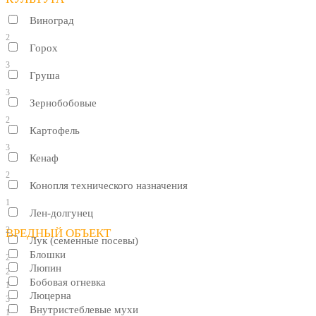
Виноград
2
Горох
3
Груша
3
Зернобобовые
2
Картофель
3
Кенаф
2
Конопля технического назначения
1
Лен-долгунец
2
ВРЕДНЫЙ ОБЪЕКТ
Лук (семенные посевы)
Блошки
2
Люпин
2
Бобовая огневка
1
Люцерна
3
Внутристеблевые мухи
1