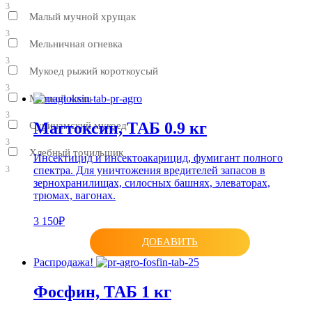
3
Малый мучной хрущак
3
Мельничная огневка
3
Мукоед рыжий короткоусый
3
Мучной клещ
3
Магтoксин, ТАБ 0.9 кг
Суринамский мукоед
3
Хлебный точильщик
Инсектицид и инсектоакарицид, фумигант полного
спектра. Для уничтожения вредителей запасов в
3
зернохранилищах, силосных башнях, элеваторах,
трюмах, вагонах.
3 150₽
ДОБАВИТЬ
Распродажа!
Фосфин, ТАБ 1 кг