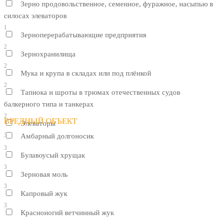
Зерно продовольственное, семенное, фуражное, насыпью в
силосах элеваторов
1
Зерноперерабатывающие предприятия
2
Зернохранилища
2
Мука и крупа в складах или под плёнкой
2
Тапиока и шроты в трюмах отечественных судов
балкерного типа и танкерах
2
ВРЕДНЫЙ ОБЪЕКТ
Элеваторы
3
Амбарный долгоносик
3
Булавоусый хрущак
3
Зерновая моль
3
Капровый жук
3
Красноногий ветчинный жук