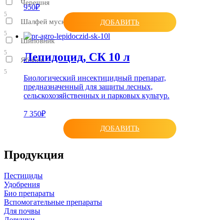
Черешня
950₽
5
Шалфей мускатный
ДОБАВИТЬ
5
Шиповник
5
Лепидоцид, СК 10 л
Яблоня
5
Биологический инсектицидный препарат,
предназначенный для защиты лесных,
сельскохозяйственных и парковых культур.
7 350₽
ДОБАВИТЬ
Продукция
Пестициды
Удобрения
Био препараты
Вспомогательные препараты
Для почвы
Ловушки