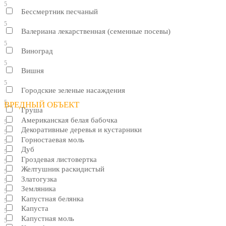
5
Бессмертник песчаный
5
Валериана лекарственная (семенные посевы)
5
Виноград
5
Вишня
5
Городские зеленые насаждения
5
ВРЕДНЫЙ ОБЪЕКТ
Груша
Американская белая бабочка
5
Декоративные деревья и кустарники
5
Горностаевая моль
5
Дуб
5
Гроздевая листовертка
5
Желтушник раскидистый
5
Златогузка
5
Земляника
5
Капустная белянка
5
Капуста
5
Капустная моль
5