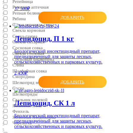
Репейница
5
Ромашка аптечная
37 500₽
5
Репная белянка
5
ДОБАВИТЬ
Рябина
5
Серая зерновая совка
5
Свекла кормовая
5
Совка-гамма
Лепидоцид, П 1 кг
5
Свекла сахарная
5
Сосновая совка
5
Биологический инсектицидный препарат,
Свекла столовая
5
предназначенный для защиты лесных,
Сосновый шелкопряд
5
сельскохозяйственных и парковых культур.
Слива
5
Шалфейная совка
5
2 450₽
Смородина
5
ДОБАВИТЬ
Шелкопряд монашенка
5
Сосна
5
Шелкопряды
5
Стальник полевой
5
Лепидоцид, СК 1 л
Яблонная моль
5
Фенхель
5
Биологический инсектицидный препарат,
Яблонная плодожорка
5
предназначенный для защиты лесных,
Черемуха
5
сельскохозяйственных и парковых культур.
5