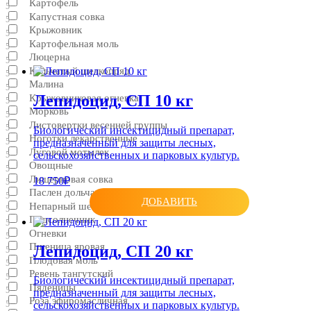
Картофель
5
Капустная совка
5
Крыжовник
5
Картофельная моль
5
Люцерна
5
Кольчатый шелкопряд
5
Малина
5
Лепидоцид, CП 10 кг
Крыжовниковая огневка
5
Морковь
5
Листовертки весенней группы
5
Биологический инсектицидный препарат,
Ноготки лекарственные
предназначенный для защиты лесных,
5
Луговой мотылек
сельскохозяйственных и парковых культур.
5
Овощные
5
Люцерновая совка
18 750₽
5
Паслен дольчатый
5
ДОБАВИТЬ
Непарный шелкопряд
5
Подсолнечник
5
Огневки
5
Пшеница яровая
Лепидоцид, CП 20 кг
5
Плодовая моль
5
Ревень тангутский
5
Биологический инсектицидный препарат,
Пяденицы
5
предназначенный для защиты лесных,
Роза эфиромасличная
5
сельскохозяйственных и парковых культур.