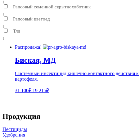
1
Рапсовый семенной скрытнохоботник
1
Рапсовый цветоед
1
Тли
1
Распродажа!
Биская, МД
Системный инсектицид кишечно-контактного действия кл
картофеля.
31 100₽
19 215₽
Продукция
Пестициды
Удобрения