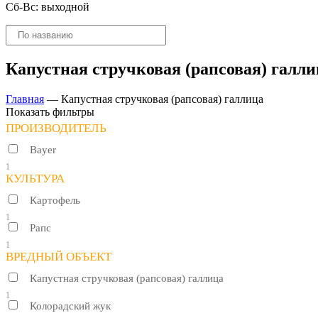
Сб-Вс: выходной
Поиск
товаров
Капустная стручковая (рапсовая) галли
Главная
—
Капустная стручковая (рапсовая) галлица
Показать фильтры
ПРОИЗВОДИТЕЛЬ
Bayer
1
КУЛЬТУРА
Картофель
1
Рапс
1
ВРЕДНЫЙ ОБЪЕКТ
Капустная стручковая (рапсовая) галлица
1
Колорадский жук