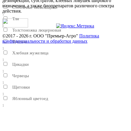
дезинфекции, субстратов, клеевых ловушек широкого
1
назначения, а также биопрепаратов различного спектра
Стеблевые пилильщики
действия.
1
Тли
1
Толстоножка люцерновая
©2017 - 2026 г. ООО "Премьер-Агро"
Политика
1
конфиденциальности и обработки данных
Трипсы
1
Хлебная жужелица
1
Цикадки
1
Червецы
1
Щитовки
1
Яблонный цветоед
1