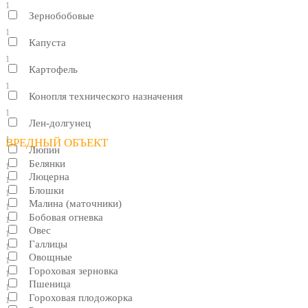
1
Зернобобовые
1
Капуста
1
Картофель
1
Конопля технического назначения
1
Лен-долгунец
1
ВРЕДНЫЙ ОБЪЕКТ
Люпин
Белянки
1
Люцерна
1
Блошки
1
Малина (маточники)
1
Бобовая огневка
1
Овес
1
Галлицы
1
Овощные
1
Гороховая зерновка
1
Пшеница
1
Гороховая плодожорка
1