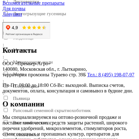
Листовертки
Вспомогательные препараты
Для почвы
1
Листогрызущие гусеницы
Ловушки
1
Ложнощитовки
1
Медяница
1
Контакты
Мертвоеды
1
Минирующие моли
ООО «Премьер-Агро»
140080, Московская обл., г. Лыткарино,
1
Моли
территория промзоны Тураево стр. 39Б
Тел.: 8 (495) 198-07-97
1
Пн-Пт: 08:00 до 18:00 Сб-Вс: выходной. Выписка счетов,
Плодожорки
документов, оплата, консультация и самовывоз в будние дни.
1
Пьявица
О компании
1
Рапсовый семенной скрытнохоботник
Мы специализируемся на оптово-розничной продаже и
1
Рапсовый цветоед
поставке химических средств защиты растений, широкого
перечня удобрений, микроэлементов, стимуляторов роста,
1
семян овощных и пропашных культур, препаратов для
Совка-гамма