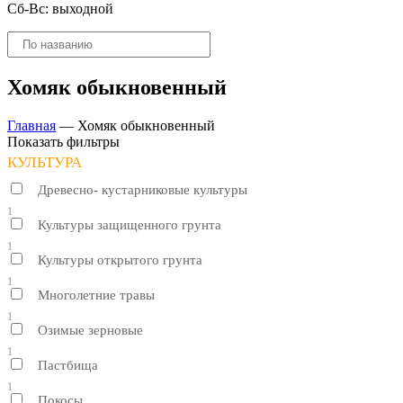
Сб-Вс: выходной
Поиск
товаров
Хомяк обыкновенный
Главная
—
Хомяк обыкновенный
Показать фильтры
КУЛЬТУРА
Древесно- кустарниковые культуры
1
Культуры защищенного грунта
1
Культуры открытого грунта
1
Многолетние травы
1
Озимые зерновые
1
Пастбища
1
Покосы