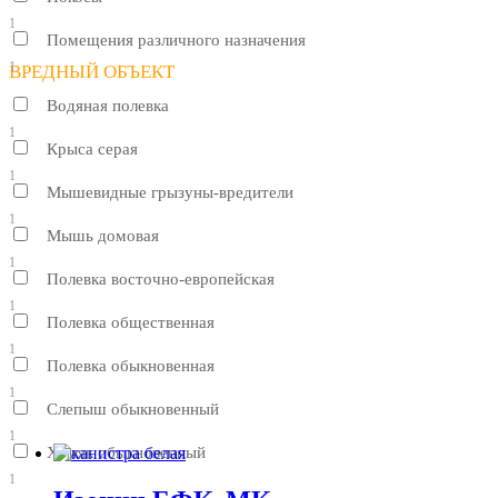
1
Помещения различного назначения
1
ВРЕДНЫЙ ОБЪЕКТ
Водяная полевка
1
Крыса серая
1
Мышевидные грызуны-вредители
1
Мышь домовая
1
Полевка восточно-европейская
1
Полевка общественная
1
Полевка обыкновенная
1
Слепыш обыкновенный
1
Хомяк обыкновенный
1