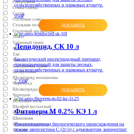
Смородина
2
сельскохозяйственных и парковых культур.
Совка-гамма
7
Сосна
5
950₽
Сосновая совка
5
Стальник полевой
ДОБАВИТЬ
5
Сосновый шелкопряд
5
Томат
5
Табачный трипс
2
Лепидоцид, СК 10 л
Фенхель
2
Тли
5
Биологический инсектицидный препарат,
Хмель
2
предназначенный для защиты лесных,
Шалфейная совка
2
сельскохозяйственных и парковых культур.
Цитрусовые
5
Шелкопряд монашенка
2
7 350₽
Черемуха
5
Шелкопряды
ДОБАВИТЬ
5
Черешня
5
Яблонная моль
5
Шалфей мускатный
5
Фитоверм М 0.2% КЭ 1 л
Яблонная плодожорка
5
Шиповник
7
Инсектоакарицид биологического происхождения на
Яблонный цветоед
5
основе аверсектина С (2г/л) с адъювантом, концентрат
Яблоня
2