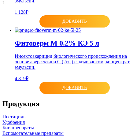
эмульсии.
7
1 128₽
ДОБАВИТЬ
Фитоверм М 0.2% КЭ 5 л
Инсектоакарицид биологического происхождения на
основе аверсектина С (2г/л) с адъювантом, концентрат
эмульсии.
4 819₽
ДОБАВИТЬ
Продукция
Пестициды
Удобрения
Био препараты
Вспомогательные препараты