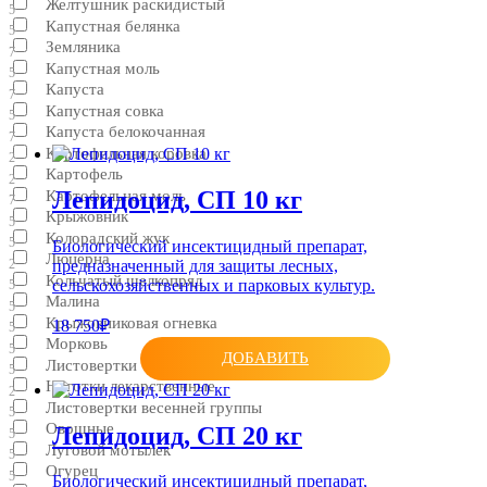
Желтушник раскидистый
5
Капустная белянка
5
Земляника
7
Капустная моль
5
Капуста
7
Капустная совка
5
Капуста белокочанная
7
Картофельная коровка
2
Картофель
2
Лепидоцид, CП 10 кг
Картофельная моль
7
Крыжовник
5
Колорадский жук
5
Биологический инсектицидный препарат,
Люцерна
предназначенный для защиты лесных,
2
Кольчатый шелкопряд
сельскохозяйственных и парковых культур.
5
Малина
5
Крыжовниковая огневка
18 750₽
5
Морковь
5
ДОБАВИТЬ
Листовертки
5
Ноготки лекарственные
2
Листовертки весенней группы
5
Овощные
Лепидоцид, CП 20 кг
5
Луговой мотылек
5
Огурец
5
Биологический инсектицидный препарат,