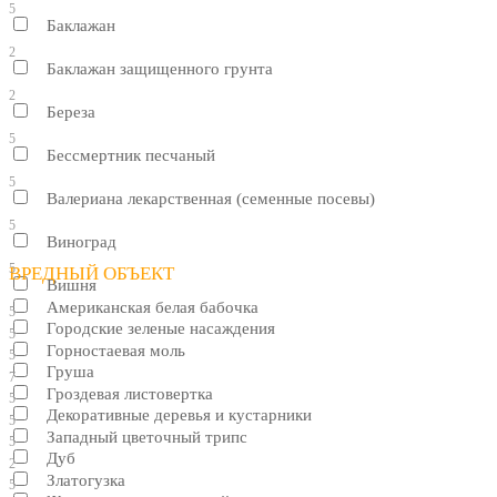
5
Баклажан
2
Баклажан защищенного грунта
2
Береза
5
Бессмертник песчаный
5
Валериана лекарственная (семенные посевы)
5
Виноград
5
ВРЕДНЫЙ ОБЪЕКТ
Вишня
Американская белая бабочка
5
Городские зеленые насаждения
5
Горностаевая моль
5
Груша
7
Гроздевая листовертка
5
Декоративные деревья и кустарники
5
Западный цветочный трипс
5
Дуб
2
Златогузка
5