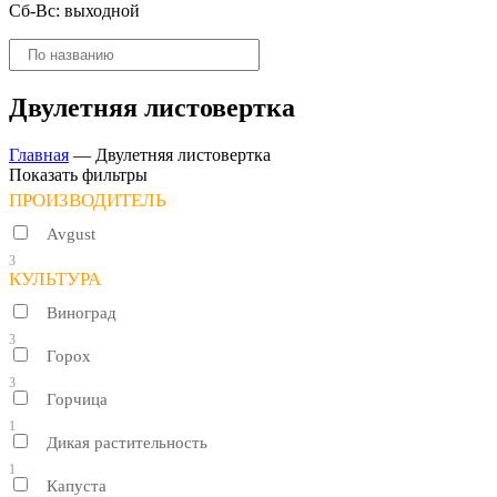
Сб-Вс: выходной
Поиск
товаров
Двулетняя листовертка
Главная
—
Двулетняя листовертка
Показать фильтры
ПРОИЗВОДИТЕЛЬ
Avgust
3
КУЛЬТУРА
Виноград
3
Горох
3
Горчица
1
Дикая растительность
1
Капуста