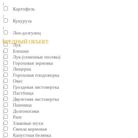
1
Картофель
2
Кукуруза
1
Лен-долгунец
1
ВРЕДНЫЙ ОБЪЕКТ
Лук
Блошки
1
Лук (семенные посевы)
1
Гороховая зерновка
2
Люцерна
3
Гороховая плодожорка
1
Овес
1
Гроздевая листовертка
1
Пастбища
3
Двулетняя листовертка
1
Пшеница
3
Долгоносики
3
Рапс
1
Злаковые мухи
1
Свекла кормовая
2
Капустная белянка
3