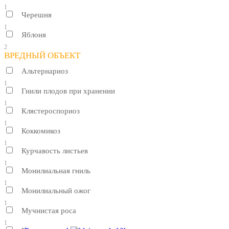
1
Черешня
1
Яблоня
2
ВРЕДНЫЙ ОБЪЕКТ
Альтернариоз
1
Гнили плодов при хранении
1
Клястероспориоз
1
Коккомикоз
1
Курчавость листьев
1
Монилиальная гниль
1
Монилиальный ожог
1
Мучнистая роса
1