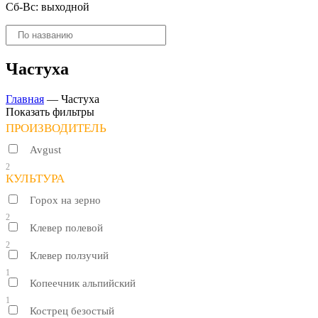
Сб-Вс: выходной
Поиск
товаров
Частуха
Главная
—
Частуха
Показать фильтры
ПРОИЗВОДИТЕЛЬ
Avgust
2
КУЛЬТУРА
Горох на зерно
2
Клевер полевой
2
Клевер ползучий
1
Копеечник альпийский
1
Кострец безостый