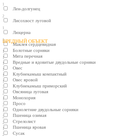
1
Лен-долгунец
2
Лисохвост луговой
1
Люцерна
1
ВРЕДНЫЙ ОБЪЕКТ
Маклея сердцевидная
Болотные сорняки
1
Мята перечная
1
Вредные и ядовитые двудольные сорняки
1
Овес
1
Клубнекамыш компактный
1
Овес яровой
1
Клубнекамыш приморский
2
Овсяница луговая
2
Монохория
1
Просо
2
Однолетние двудольные сорняки
1
Пшеница озимая
2
Стрелолист
2
Пшеница яровая
1
Сусак
2