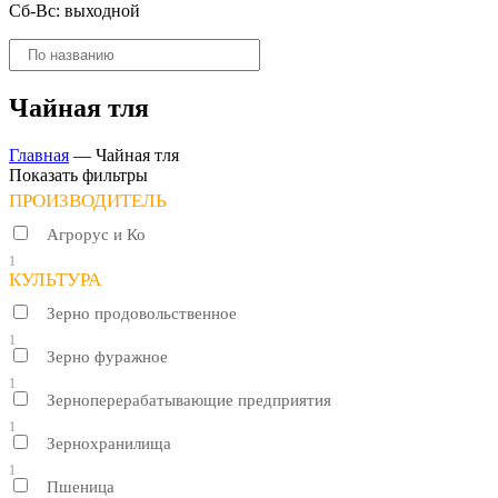
Сб-Вс: выходной
Поиск
товаров
Чайная тля
Главная
—
Чайная тля
Показать фильтры
ПРОИЗВОДИТЕЛЬ
Агрорус и Ко
1
КУЛЬТУРА
Зерно продовольственное
1
Зерно фуражное
1
Зерноперерабатывающие предприятия
1
Зернохранилища
1
Пшеница