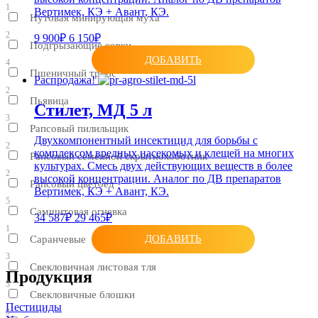
1
Вертимек, КЭ + Авант, КЭ.
Нутовая минирующая муха
2
9 900₽
6 150₽
Подгрызающие совки
ДОБАВИТЬ
4
Пшеничный трипс
Распродажа!
2
Пьявица
Стилет, МД 5 л
3
Рапсовый пилильщик
Двухкомпонентный инсектицид для борьбы с
2
комплексом вредных насекомых и клещей на многих
Рапсовый семенной скрытнохоботник
культурах. Смесь двух действующих веществ в более
2
высокой концентрации. Аналог по ДВ препаратов
Рапсовый цветоед
Вертимек, КЭ + Авант, КЭ.
5
Самшитовая огневка
34 587₽
29 465₽
1
ДОБАВИТЬ
Саранчевые
3
Свекловичная листовая тля
Продукция
3
Свекловичные блошки
Пестициды
3