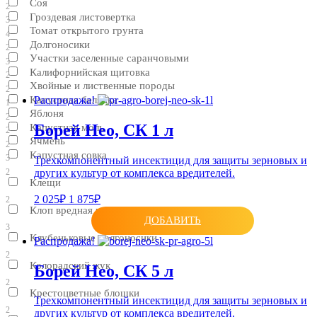
Соя
2
Гроздевая листовертка
3
Томат открытого грунта
4
Долгоносики
2
Участки заселенные саранчовыми
3
Калифорнийская щитовка
2
Хвойные и лиственные породы
2
Капустная белянка
Распродажа!
1
Яблоня
2
Борей Нео, СК 1 л
Капустная моль
2
Ячмень
2
Капустная совка
3
Трехкомпонентный инсектицид для защиты зерновых и
других культур от комплекса вредителей.
2
Клещи
2 025₽
1 875₽
2
Клоп вредная черепашка
ДОБАВИТЬ
3
Клубеньковые долгоносики
Распродажа!
2
Колорадский жук
Борей Нео, СК 5 л
2
Крестоцветные блошки
Трехкомпонентный инсектицид для защиты зерновых и
2
других культур от комплекса вредителей.