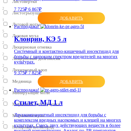
Листовертки
2
7 725₽
6 867₽
Листогрызущие вредители
ДОБАВИТЬ
1
Луговой мотылек
Распродажа!
5
Луковая муха
Клонрин, КЭ 5 л
2
Люцерновая огневка
Системный и контактно-кишечный инсектицид для
2
борьбы с широким спектром вредителей на многих
Люцерновый долгоносик
культурах.
2
Люцерновый клоп
9 375₽
7 825₽
2
Медяница
ДОБАВИТЬ
2
Распродажа!
Минирующие моли
2
Стилет, МД 1 л
Морковная листоблошка
2
Двухкомпонентный инсектицид для борьбы с
Морковная муха
комплексом вредных насекомых и клещей на многих
2
культурах. Смесь двух действующих веществ в более
Непарный шелкопряд
высокой концентрации. Аналог по ДВ препаратов