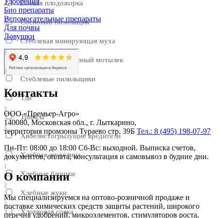
Удобрения
Соевая плодожорка
Био препараты
2
Вспомогательные препараты
Сосновый пилильщик
Для почвы
1
Ловушки
Стеблевая минирующая муха
2
Стеблевой кукурузный мотылек
2
Стеблевые пилильщики
Контакты
2
Тли
3
ООО «Премьер-Агро»
Трипсы
140080, Московская обл., г. Лыткарино,
3
территория промзоны Тураево стр. 39Б
Тел.: 8 (495) 198-07-97
Хвоелистогрызущие вредители
Пн-Пт: 08:00 до 18:00 Сб-Вс: выходной. Выписка счетов,
1
Хлебная жужелица
документов, оплата, консультация и самовывоз в будние дни.
1
Хлебные блошки
О компании
2
Хлебные жуки
Мы специализируемся на оптово-розничной продаже и
3
поставке химических средств защиты растений, широкого
Хлопковая совка
перечня удобрений, микроэлементов, стимуляторов роста,