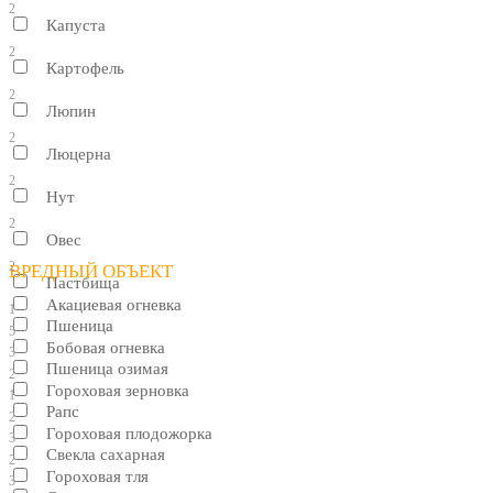
2
Капуста
2
Картофель
2
Люпин
2
Люцерна
2
Нут
2
Овес
2
ВРЕДНЫЙ ОБЪЕКТ
Пастбища
Акациевая огневка
1
Пшеница
5
Бобовая огневка
3
Пшеница озимая
2
Гороховая зерновка
1
Рапс
2
Гороховая плодожорка
3
Свекла сахарная
2
Гороховая тля
3