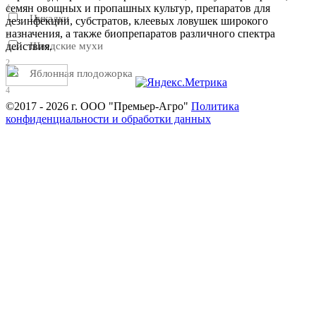
семян овощных и пропашных культур, препаратов для
4
Цикадки
дезинфекции, субстратов, клеевых ловушек широкого
назначения, а также биопрепаратов различного спектра
2
Шведские мухи
действия.
2
Яблонная плодожорка
4
©2017 - 2026 г. ООО "Премьер-Агро"
Политика
конфиденциальности и обработки данных