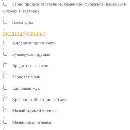
Зерно продовольственное, семенное, фуражное, насыпью в
силосах элеваторов
1
Элеваторы
1
ВРЕДНЫЙ ОБЪЕКТ
Амбарный долгоносик
1
Булавоусый хрущак
1
Вредители запасов
1
Зерновая моль
1
Капровый жук
1
Красноногий ветчинный жук
1
Малый мучной хрущак
1
Мельничная огневка
1