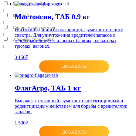
Мукоед рыжий короткоусый
1
Магтoксин, ТАБ 0.9 кг
Мучной клещ
1
Суринамский мукоед
Инсектицид и инсектоакарицид, фумигант полного
спектра. Для уничтожения вредителей запасов в
1
Хлебный точильщик
зернохранилищах, силосных башнях, элеваторах,
трюмах, вагонах.
1
3 150₽
ДОБАВИТЬ
ФлагАгро, ТАБ 1 кг
Высокоэффективный фумигант с инсектицидным и
родентицидным действием для борьбы с вредителями
запасов.
1 500₽
ДОБАВИТЬ