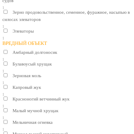
судов
1
Зерно продовольственное, семенное, фуражное, насыпью в
силосах элеваторов
1
Элеваторы
1
ВРЕДНЫЙ ОБЪЕКТ
Амбарный долгоносик
1
Булавоусый хрущак
1
Зерновая моль
1
Капровый жук
1
Красноногий ветчинный жук
1
Малый мучной хрущак
1
Мельничная огневка
1
Мукоед рыжий короткоусый