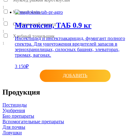
1
Мучной клещ
1
Магтoксин, ТАБ 0.9 кг
Суринамский мукоед
1
Хлебный точильщик
Инсектицид и инсектоакарицид, фумигант полного
спектра. Для уничтожения вредителей запасов в
1
зернохранилищах, силосных башнях, элеваторах,
трюмах, вагонах.
3 150₽
ДОБАВИТЬ
Продукция
Пестициды
Удобрения
Био препараты
Вспомогательные препараты
Для почвы
Ловушки