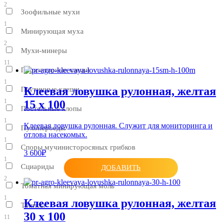
2
Зоофильные мухи
1
Минирующая муха
2
Мухи-минеры
11
Паразитарные клещи
1
Клеевая ловушка рулонная, желтая
Паутинные клещи
1
15 x 100
Постельные клопы
1
Клеевая ловушка рулонная. Служит для мониторинга и
Пухопероеды
отлова насекомых.
1
Споры мучинисторосяных грибков
3 600₽
1
Сциариды
ДОБАВИТЬ
2
Томатная минирующая моль
1
Клеевая ловушка рулонная, желтая
Трипсы
30 х 100
11