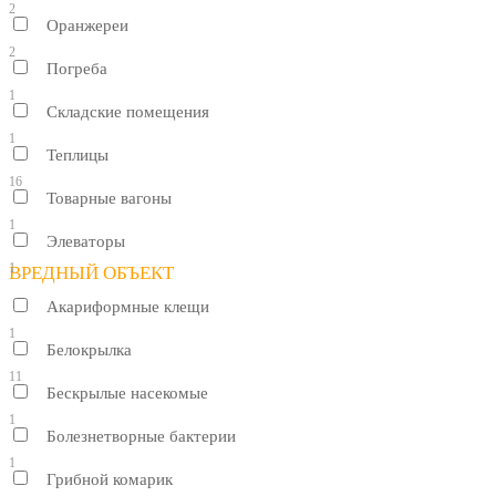
2
Оранжереи
2
Погреба
1
Складские помещения
1
Теплицы
16
Товарные вагоны
1
Элеваторы
1
ВРЕДНЫЙ ОБЪЕКТ
Акариформные клещи
1
Белокрылка
11
Бескрылые насекомые
1
Болезнетворные бактерии
1
Грибной комарик