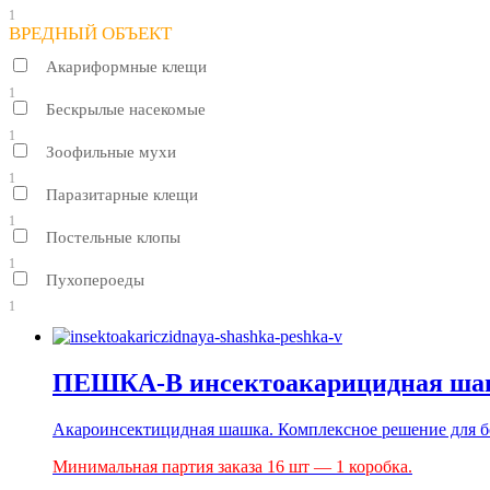
1
ВРЕДНЫЙ ОБЪЕКТ
Акариформные клещи
1
Бескрылые насекомые
1
Зоофильные мухи
1
Паразитарные клещи
1
Постельные клопы
1
Пухопероеды
1
ПЕШКА-В инсектоакарицидная шаш
Акароинсектицидная шашка. Комплексное решение для б
Минимальная партия заказа 16 шт — 1 коробка.