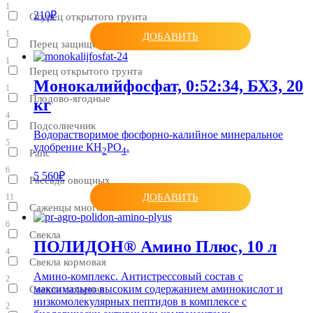
1
210₽
Огурец открытого грунта
1
ДОБАВИТЬ
Перец защищенного грунта
1
Перец открытого грунта
Монокалийфосфат, 0:52:34, БХЗ, 20
1
Плодово-ягодные
кг
4
Подсолнечник
Водорастворимое фосфорно-калийное минеральное
5
удобрение КН
РO
.
2
4
Рапс
6
5 560₽
Рассада овощных
ДОБАВИТЬ
11
Саженцы многолетних
6
Свекла
ПОЛИДОН® Амино Плюс, 10 л
4
Свекла кормовая
Амино-комплекс. Антистрессовый состав с
2
максимально высоким содержанием аминокислот и
Свекла сахарная
низкомолекулярных пептидов в комплексе с
2