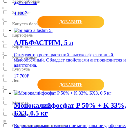
Зернобобовые
адаптогена.
6
Зерновые
4 100₽
6
ДОБАВИТЬ
Капуста белокочанная
1
Картофель
АЛЬФАСТИМ, 5 л
9
Кормовые
2
Стимулятор роста растений, высокоэффективный,
Косточковые
малообъемный. Обладает свойствами антиокислителя и
4
адаптогена.
Кукуруза
17 700₽
6
Лен
ДОБАВИТЬ
2
Лук
1
Морковь
Монокалийфосфат P 50% + K 33%,
1
БХЗ, 0.5 кг
Овощные
10
Водорастворимое комплексное минеральное удобрение.
Огурец защищенного грунта