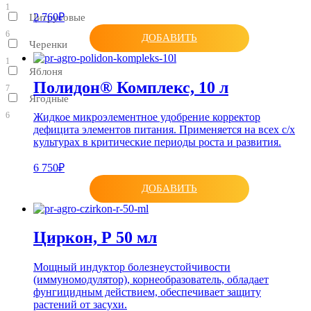
1
2 760₽
Цитрусовые
6
ДОБАВИТЬ
Черенки
1
Яблоня
Полидон® Комплекс, 10 л
7
Ягодные
6
Жидкое микроэлементное удобрение корректор
дефицита элементов питания. Применяется на всех с/х
культурах в критические периоды роста и развития.
6 750₽
ДОБАВИТЬ
Циркон, Р 50 мл
Мощный индуктор болезнеустойчивости
(иммуномодулятор), корнеобразователь, обладает
фунгицидным действием, обеспечивает защиту
растений от засухи.