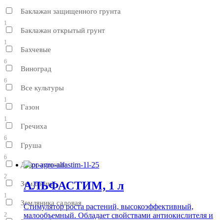
Баклажан защищенного грунта
1
Баклажан открытый грунт
1
Бахчевые
6
Виноград
6
Все культуры
1
Газон
1
Гречиха
6
Груша
6
Декоративные
2
АЛЬФАСТИМ, 1 л
Земляника
1
Земляника садовая
Стимулятор роста растений, высокоэффективный,
малообъемный. Обладает свойствами антиокислителя и
2