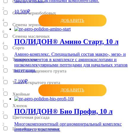
биологически активными компонентами.
Свекла столовая
2
10 500₽
Семена зернобобовых
ДОБАВИТЬ
4
Семена зерновых
6
Семена масличных
ПОЛИДОН® Амино Старт, 10 л
4
Сорго
Амино-комплекс. Специальный состав макро-, мезо- и
5
Технические
микроэлементов в комплексе с аминокислотами и
низкомолекулярными пептидами для начальных этапов
1
вегетации.
Томат защищенного грунта
1
7 100₽
Томат открытого грунта
1
ДОБАВИТЬ
Хвойные
1
Хлопок
ПОЛИДОН® Био Профи, 10 л
2
Цветочная рассада
Многокомпонентный органоминеральный комплекс
2
Цветочно-декоративные
новейшего поколения.