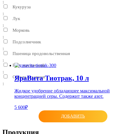
1
Кукуруза
1
Лук
1
Морковь
1
Подсолнечник
1
Пшеница продовольственная
1
Рапс масличный
1
ЯраВита Тиотрак, 10 л
Свекла сахарная
1
Жидкое удобрение обладающее максимальной
концентрацией серы. Содержит также азот.
5 600₽
ДОБАВИТЬ
Продукция