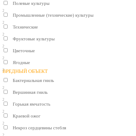
Полевые культуры
2
Промышленные (технические) культуры
2
Технические
2
Фруктовые культуры
2
Цветочные
2
Ягодные
2
ВРЕДНЫЙ ОБЪЕКТ
Бактериальная гниль
2
Вершинная гниль
2
Горькая ямчатость
2
Краевой ожог
2
Некроз сердцевины стебля
2