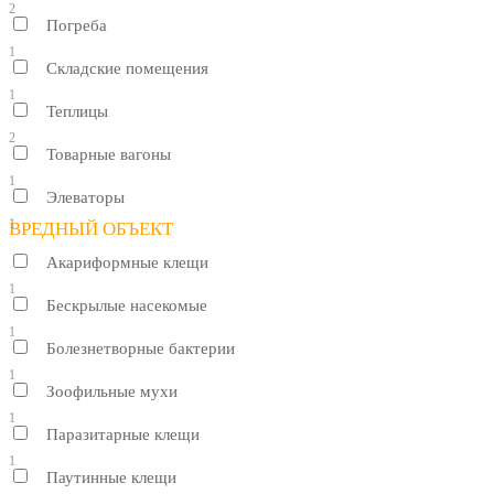
2
Погреба
1
Складские помещения
1
Теплицы
2
Товарные вагоны
1
Элеваторы
1
ВРЕДНЫЙ ОБЪЕКТ
Акариформные клещи
1
Бескрылые насекомые
1
Болезнетворные бактерии
1
Зоофильные мухи
1
Паразитарные клещи
1
Паутинные клещи