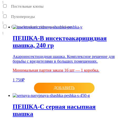
1
Постельные клопы
1
Пухопероеды
1
Споры мучинисторосяных грибков
1
ПЕШКА-В инсектоакарицидная
шашка, 240 гр
Акароинсектицидная шашка. Комплексное решение для
борьбы с вредителями в больших помещениях.
Минимальная партия заказа 16 шт — 1 коробка.
1 750₽
ДОБАВИТЬ
ПЕШКА-С серная насыпная
шашка