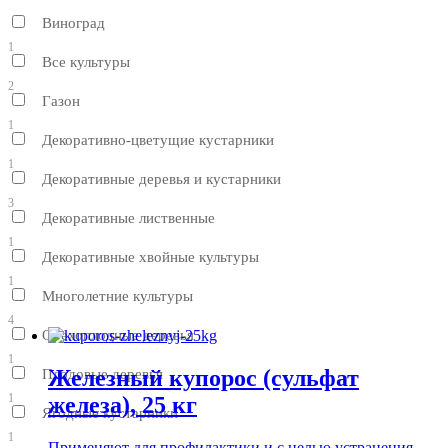
Виноград
1
Все культуры
2
Газон
1
Декоративно-цветущие кустарники
1
Декоративные деревья и кустарники
3
Декоративные лиственные
1
Декоративные хвойные культуры
1
Многолетние культуры
4
Орехоплодные деревья
1
Железный купорос (сульфат
Плодовые деревья
1
железа), 25 кг
Ягодные кустарники
1
Применяют для профилактики и с целью устранения