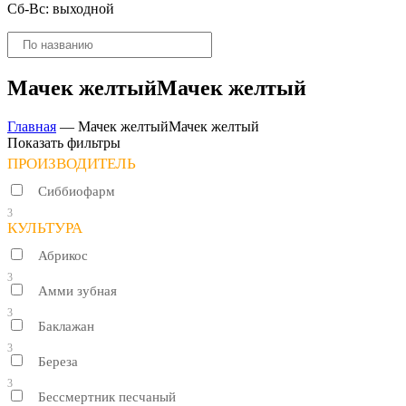
Сб-Вс: выходной
Поиск
товаров
Мачек желтыйМачек желтый
Главная
—
Мачек желтыйМачек желтый
Показать фильтры
ПРОИЗВОДИТЕЛЬ
Сиббиофарм
3
КУЛЬТУРА
Абрикос
3
Амми зубная
3
Баклажан
3
Береза
3
Бессмертник песчаный