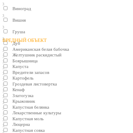
3
Виноград
3
Вишня
3
Груша
3
ВРЕДНЫЙ ОБЪЕКТ
Дуб
Американская белая бабочка
3
Желтушник раскидистый
3
Боярышница
3
Капуста
3
Вредители запасов
3
Картофель
3
Гроздевая листовертка
3
Кенаф
3
Златогузка
3
Крыжовник
3
Капустная белянка
3
Лекарственные культуры
3
Капустная моль
3
Люцерна
3
Капустная совка
3