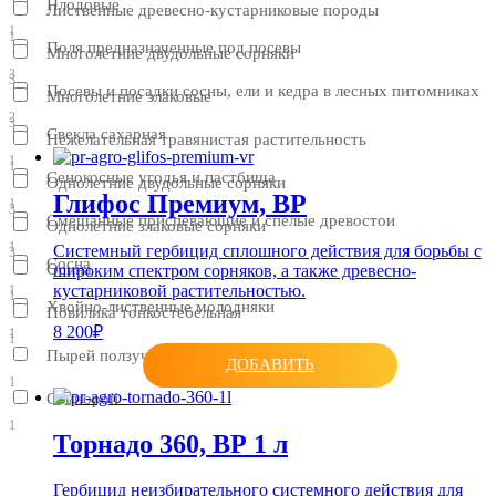
Плодовые
Лиственные древесно-кустарниковые породы
1
1
Поля предназначенные под посевы
Многолетние двудольные сорняки
3
3
Посевы и посадки сосны, ели и кедра в лесных питомниках
Многолетние злаковые
2
3
Свекла сахарная
Нежелательная травянистая растительность
1
1
Сенокосные угодья и пастбища
Однолетние двудольные сорняки
Глифос Премиум, ВР
1
3
Смешанные приспевающие и спелые древостои
Однолетние злаковые сорняки
1
Системный гербицид сплошного действия для борьбы с
3
Сосна
Осина
широким спектром сорняков, а также древесно-
кустарниковой растительностью.
1
1
Хвойно-лиственные молодняки
Повилика тонкостебельная
8 200₽
1
1
Пырей ползучий
ДОБАВИТЬ
1
Свинорой
1
Торнадо 360, ВР 1 л
Гербицид неизбирательного системного действия для