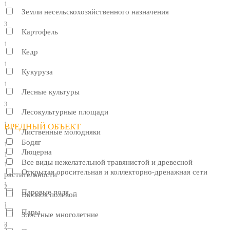
1
Земли несельскохозяйственного назначения
3
Картофель
1
Кедр
1
Кукуруза
1
Лесные культуры
3
Лесокультурные площади
1
ВРЕДНЫЙ ОБЪЕКТ
Лиственные молодняки
Бодяг
1
Люцерна
1
Все виды нежелательной травянистой и древесной
1
Открытая оросительная и коллекторно-дренажная сети
растительности
1
2
Паровые поля
Вьюнок полевой
1
1
Пары
Злостные многолетние
3
2