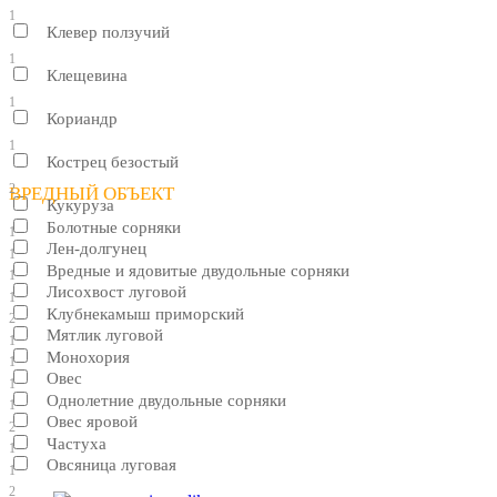
1
Клевер ползучий
1
Клещевина
1
Кориандр
1
Кострец безостый
2
ВРЕДНЫЙ ОБЪЕКТ
Кукуруза
Болотные сорняки
1
Лен-долгунец
1
Вредные и ядовитые двудольные сорняки
1
Лисохвост луговой
1
Клубнекамыш приморский
2
Мятлик луговой
1
Монохория
1
Овес
1
Однолетние двудольные сорняки
1
Овес яровой
2
Частуха
1
Овсяница луговая
1
2