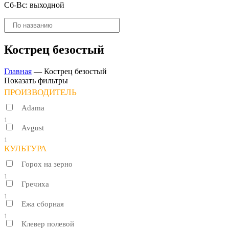
Сб-Вс: выходной
Поиск
товаров
Кострец безостый
Главная
—
Кострец безостый
Показать фильтры
ПРОИЗВОДИТЕЛЬ
Adama
1
Avgust
1
КУЛЬТУРА
Горох на зерно
1
Гречиха
1
Ежа сборная
1
Клевер полевой