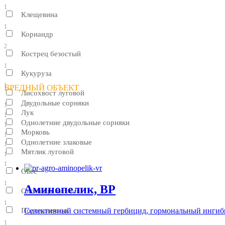
1
Клещевина
1
Кориандр
2
Кострец безостый
1
Кукуруза
1
ВРЕДНЫЙ ОБЪЕКТ
Лисохвост луговой
Двудольные сорняки
1
Лук
1
Однолетние двудольные сорняки
1
Морковь
1
Однолетние злаковые
1
Мятлик луговой
1
1
Овес
1
Аминопелик, ВР
Овсяница луговая
1
Селективный системный гербицид, гормональный ингиби
Подсолнечник
1