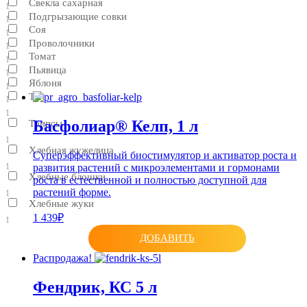
Свекла сахарная
1
Подгрызающие совки
1
Соя
1
Проволочники
1
Томат
1
Пьявица
1
Яблоня
1
Тли
1
1
Басфолиар® Келп, 1 л
Трипсы
1
Хлебная жужелица
Суперэффективный биостимулятор и активатор роста и
развития растений с микроэлементами и гормонами
1
Хлебные блошки
роста в естественной и полностью доступной для
растений форме.
1
Хлебные жуки
1 439₽
1
ДОБАВИТЬ
Распродажа!
Фендрик, КС 5 л