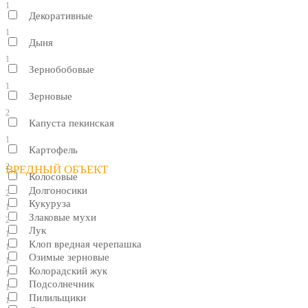
1
Декоративные
1
Дыня
1
Зернобобовые
1
Зерновые
2
Капуста пекинская
1
Картофель
2
ВРЕДНЫЙ ОБЪЕКТ
Колосовые
Долгоносики
2
Кукуруза
1
Злаковые мухи
2
Лук
1
Клоп вредная черепашка
1
Озимые зерновые
1
Колорадский жук
1
Подсолнечник
1
Пилильщики
1