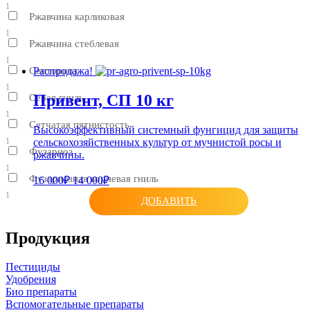
1
Ржавчина карликовая
1
Ржавчина стеблевая
1
Септориоз
Распродажа!
1
Привент, СП 10 кг
Серая гниль
1
Сетчатая пятнистость
Высокоэффективный системный фунгицид для защиты
сельскохозяйственных культур от мучнистой росы и
1
Фузариоз
ржавчины.
1
Фузариозная корневая гниль
16 000₽
14 000₽
1
ДОБАВИТЬ
Продукция
Пестициды
Удобрения
Био препараты
Вспомогательные препараты