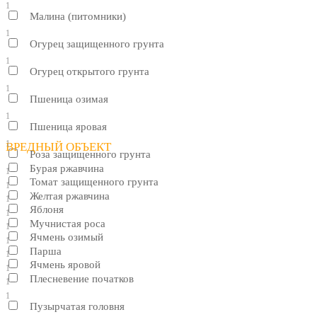
1
Малина (питомники)
1
Огурец защищенного грунта
1
Огурец открытого грунта
1
Пшеница озимая
1
Пшеница яровая
1
ВРЕДНЫЙ ОБЪЕКТ
Роза защищенного грунта
Бурая ржавчина
1
Томат защищенного грунта
1
Желтая ржавчина
1
Яблоня
1
Мучнистая роса
1
Ячмень озимый
1
Парша
1
Ячмень яровой
1
Плесневение початков
1
1
Пузырчатая головня