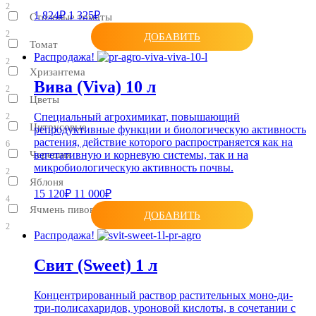
2
1 824₽
1 325₽
Столовые томаты
2
ДОБАВИТЬ
Томат
Распродажа!
2
Хризантема
Вива (Viva) 10 л
2
Цветы
Специальный агрохимикат, повышающий
2
Цитрусовые
репродуктивные функции и биологическую активность
растения, действие которого распространяется как на
6
Черешня
вегетативную и корневую системы, так и на
микробиологическую активность почвы.
2
Яблоня
15 120₽
11 000₽
4
Ячмень пивоваренный
ДОБАВИТЬ
2
Распродажа!
Свит (Sweet) 1 л
Концентрированный раствор растительных моно-ди-
три-полисахаридов, уроновой кислоты, в сочетании с