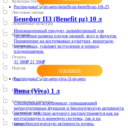
Культуры тепличные
Распродажа!
2
Листовые овощи
Бенефит ПЗ (Benefit pz) 10 л
2
Луковичные культуры
2
Инновационный продукт, разработанный для
Нектарин
увеличения размера плодов овощей, ягод и фруктов.
Применение на косточковых культурах, винограде,
2
Овощные
цитрусовых, ускоряет вступление в период
плодоношения.
2
Огурец
31 380₽
21 590₽
2
Персик
ДОБАВИТЬ
2
Распродажа!
Роза
2
Вива (Viva) 1 л
Свекла сахарная
2
Семечковые культуры
Специальный агрохимикат, повышающий
репродуктивные функции и биологическую активность
2
Сладкий перец
растения, действие которого распространяется как на
вегетативную и корневую системы, так и на
4
микробиологическую активность почвы.
Слива