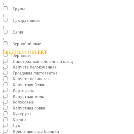
1
Груша
1
Декоративные
1
Дыня
1
Зернобобовые
1
ВРЕДНЫЙ ОБЪЕКТ
Зерновые
Виноградный войлочный клещ
1
Капуста белокочанная
1
Гроздевая листовертка
1
Капуста пекинская
1
Капустная белянка
2
Картофель
1
Капустная моль
1
Колосовые
1
Капустная совка
1
Кукуруза
1
Клещи
1
Лук
1
Крестоцветные блошки
2