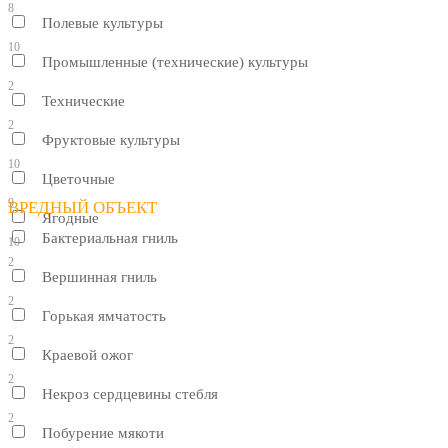
8
Полевые культуры
10
Промышленные (технические) культуры
2
Технические
2
Фруктовые культуры
10
Цветочные
9
ВРЕДНЫЙ ОБЪЕКТ
Ягодные
Бактериальная гниль
10
2
Вершинная гниль
2
Горькая ямчатость
2
Краевой ожог
2
Некроз сердцевины стебля
2
Побурение мякоти