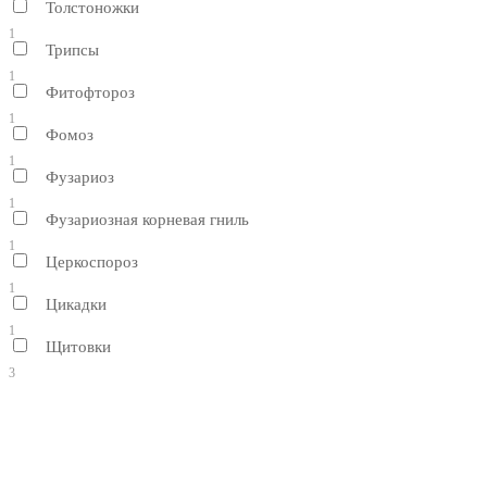
Толстоножки
1
Трипсы
1
Фитофтороз
1
Фомоз
1
Фузариоз
1
Фузариозная корневая гниль
1
Церкоспороз
1
Цикадки
1
Щитовки
3