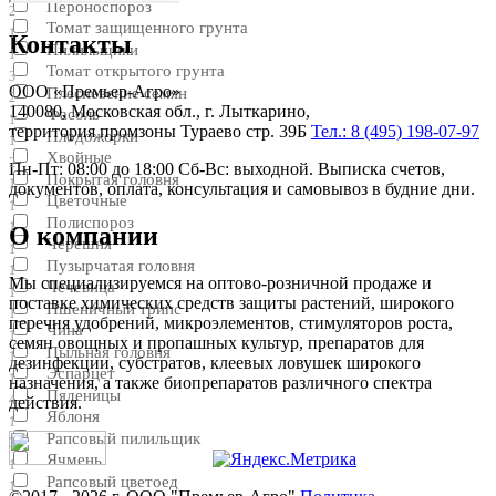
Пероноспороз
2
Томат защищенного грунта
1
Контакты
Пилильщики
1
Томат открытого грунта
3
ООО «Премьер-Агро»
Плесневение семян
2
140080, Московская обл., г. Лыткарино,
Фасоль
1
территория промзоны Тураево стр. 39Б
Тел.: 8 (495) 198-07-97
Плодожорки
1
Хвойные
2
Пн-Пт: 08:00 до 18:00 Сб-Вс: выходной. Выписка счетов,
Покрытая головня
1
документов, оплата, консультация и самовывоз в будние дни.
Цветочные
1
Полиспороз
1
О компании
Черешня
1
Пузырчатая головня
1
Мы специализируемся на оптово-розничной продаже и
Чечевица
1
поставке химических средств защиты растений, широкого
Пшеничный трипс
1
перечня удобрений, микроэлементов, стимуляторов роста,
Чина
1
семян овощных и пропашных культур, препаратов для
Пыльная головня
1
дезинфекции, субстратов, клеевых ловушек широкого
Эспарцет
1
назначения, а также биопрепаратов различного спектра
Пяденицы
4
действия.
Яблоня
1
Рапсовый пилильщик
3
Ячмень
1
Рапсовый цветоед
1