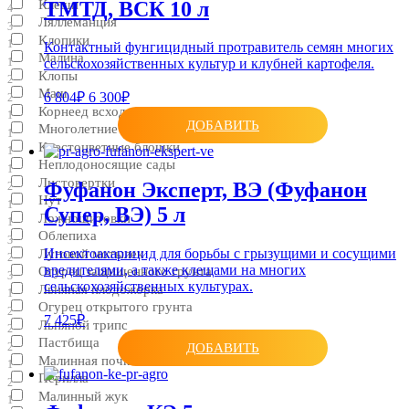
ТМТД, ВСК 10 л
Клещи
4
Ляллеманция
3
Клопики
1
Контактный фунгицидный протравитель семян многих
Малина
1
сельскохозяйственных культур и клубней картофеля.
Клопы
2
Маш
6 804₽
6 300₽
2
Корнеед всходов
1
ДОБАВИТЬ
Многолетние травы
1
Крестоцветные блошки
1
Неплодоносящие сады
1
Листовертки
Фуфанон Эксперт, ВЭ (Фуфанон
2
Нут
1
Супер, ВЭ) 5 л
Ложнощитовки
1
Облепиха
3
Инсектоакарицид для борьбы с грызущими и сосущими
Луговой мотылек
2
вредителями, а также клещами на многих
Огурец защищенного грунта
3
сельскохозяйственных культурах.
Льняная плодожорка
1
Огурец открытого грунта
2
7 425₽
Льняной трипс
2
Пастбища
ДОБАВИТЬ
2
Малинная почковая моль
1
Перилла
2
Малинный жук
1