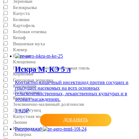
Зерновые
1
Белокрылка
1
Капуста
2
Белянки
2
Картофель
1
Бобовая огневка
1
Кенаф
1
Вишневая муха
1
Клевер
1
Галлицы
4
Клещевина
2
Искра М, КЭ 5 л
Гельминтоспориозная корневая гниль
1
Кормовые
1
Гороховая зерновка
1
Контактно-кишечный инсектицид против сосущих и
Крыжовник
грызущих насекомых на всех основных
1
Долгоносики
сельскохозяйственных, лекарственных культурах и в
1
Кукуруза
лесных насаждениях.
3
Землянично-малинный долгоносик
2
Лен-долгунец
3 925₽
2
Капустная моль
2
ДОБАВИТЬ
Люпин
1
Капустная совка
Распродажа!
1
Люцерна
1