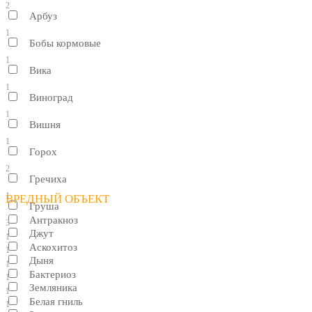
2
Арбуз
1
Бобы кормовые
1
Вика
1
Виноград
1
Вишня
1
Горох
2
Гречиха
1
ВРЕДНЫЙ ОБЪЕКТ
Груша
Антракноз
3
Джут
1
Аскохитоз
1
Дыня
1
Бактериоз
1
Земляника
1
Белая гниль
1