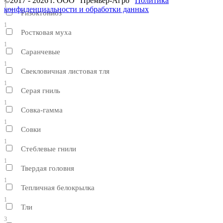
©2017 - 2026 г. ООО "Премьер-Агро"
Политика
1
конфиденциальности и обработки данных
Ризоктониоз
1
Ростковая муха
1
Саранчевые
1
Свекловичная листовая тля
1
Серая гниль
1
Совка-гамма
1
Совки
1
Стеблевые гнили
1
Твердая головня
1
Тепличная белокрылка
1
Тли
3