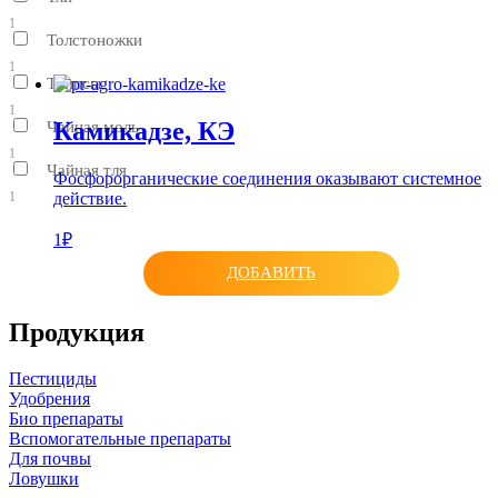
1
Толстоножки
1
Трипсы
1
Камикадзе, КЭ
Чайная моль
1
Чайная тля
Фосфорорганические соединения оказывают системное
действие.
1
1₽
ДОБАВИТЬ
Продукция
Пестициды
Удобрения
Био препараты
Вспомогательные препараты
Для почвы
Ловушки