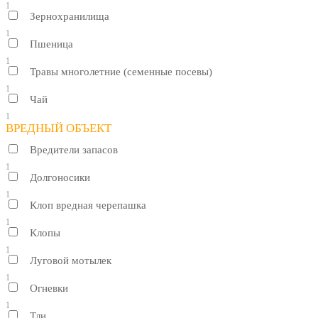
1
Зернохранилища
1
Пшеница
1
Травы многолетние (семенные посевы)
1
Чай
1
ВРЕДНЫЙ ОБЪЕКТ
Вредители запасов
1
Долгоносики
1
Клоп вредная черепашка
1
Клопы
1
Луговой мотылек
1
Огневки
1
Тли