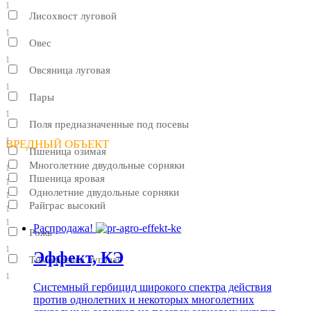
1
Лисохвост луговой
1
Овес
1
Овсяница луговая
1
Пары
1
Поля предназначенные под посевы
1
ВРЕДНЫЙ ОБЪЕКТ
Пшеница озимая
Многолетние двудольные сорняки
1
Пшеница яровая
1
Однолетние двудольные сорняки
1
Райграс высокий
1
1
Распродажа!
Рожь
1
Эффект, КЭ
Тимофеевка луговая
1
Системный гербицид широкого спектра действия
против однолетних и некоторых многолетних