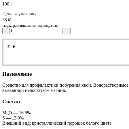
100 г
Цена за упаковку
35
₽
скидка рассчитывается индивидуально
-
+
35
₽
Назначение
Cредство для профилактики побурения хвои. Водорастворимое
вызванной недостатком магния.
Состав
MgO — 16.5%
S — 13.0%
Внешний вид: кристаллический порошок белого цвета