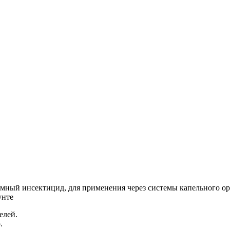
ный инсектицид, для применения через системы капельного ор
унте
елей.
.