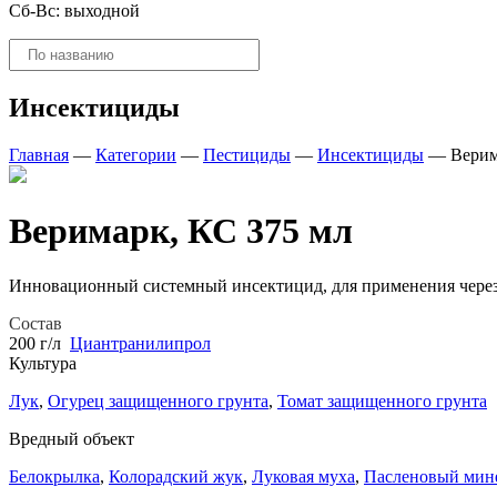
Сб-Вс: выходной
Поиск
товаров
Инсектициды
Главная
—
Категории
—
Пестициды
—
Инсектициды
—
Верим
Веримарк, КС 375 мл
Инновационный системный инсектицид, для применения через
Состав
200 г/л
Циантранилипрол
Культура
Лук
,
Огурец защищенного грунта
,
Томат защищенного грунта
Вредный объект
Белокрылка
,
Колорадский жук
,
Луковая муха
,
Пасленовый мин