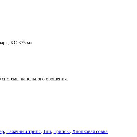
арк, КС 375 мл
 системы капельного орошения.
ер
,
Табачный трипс
,
Тли
,
Трипсы
,
Хлопковая совка