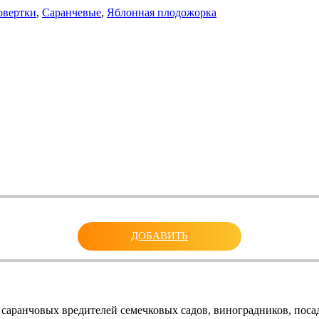
овертки
,
Саранчевые
,
Яблонная плодожорка
ДОБАВИТЬ
аранчовых вредителей семечковых садов, виноградников, посад