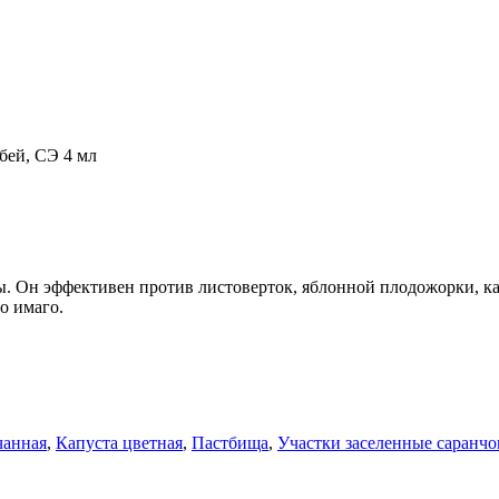
бей, СЭ 4 мл
. Он эффективен против листоверток, яблонной плодожорки, кап
о имаго.
чанная
,
Капуста цветная
,
Пастбища
,
Участки заселенные саранч