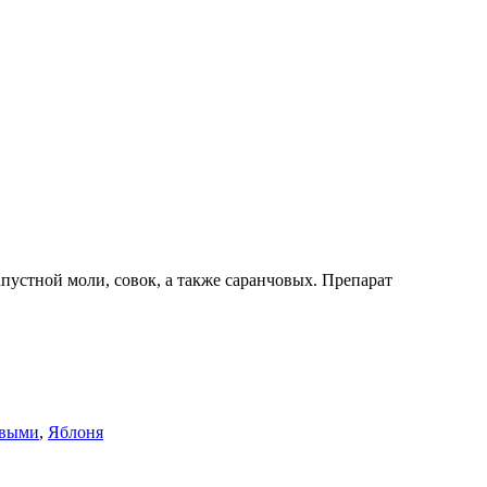
устной моли, совок, а также саранчовых. Препарат
овыми
,
Яблоня