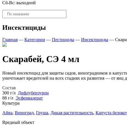
Сб-Вс: выходной
Поиск
товаров
Инсектициды
Главная
—
Категории
—
Пестициды
—
Инсектициды
—
Скара
Скарабей, СЭ 4 мл
Новый инсектицид для защиты садов, виноградников и капусты
уничтожает вредителей на всех стадиях их развития — от яиц д
Состав
300 г/л
Дифлубензурон
88 г/л
Эсфенвалерат
Культура
Айва
,
Виноград
,
Груша
,
Дикая растительность
,
Капуста белоко
Вредный объект