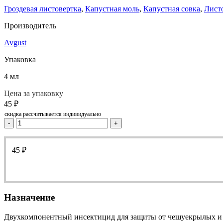
Гроздевая листовертка
,
Капустная моль
,
Капустная совка
,
Лист
Производитель
Avgust
Упаковка
4 мл
Цена за упаковку
45
₽
скидка рассчитывается индивидуально
-
+
45
₽
Назначение
Двухкомпонентный инсектицид для защиты от чешуекрылых и с