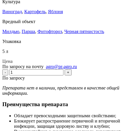
Культура
Виноград
,
Картофель
,
Яблоня
Вредный объект
Милдью
,
Парша
,
Фитофтороз
,
Черная пятнистость
Упаковка
5 л
Цена
По запросу на почту
agro@pr-agro.ru
-
+
По запросу
Препарата нет в наличии, представлен в качестве общей
информации.
Преимущества препарата
Обладает превосходными защитными свойствами;
Блокирует распространение первичной и вторичной
инфекции, защищая здоровую листву и клубни;