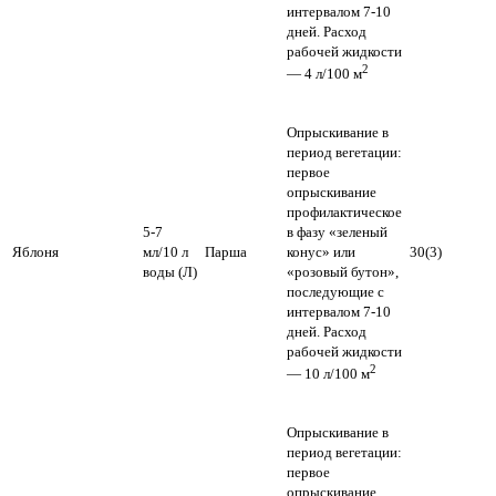
интервалом 7-10
дней. Расход
рабочей жидкости
2
— 4 л/100 м
Опрыскивание в
период вегетации:
первое
опрыскивание
профилактическое
5-7
в фазу «зеленый
Яблоня
мл/10 л
Парша
конус» или
30(3)
воды (Л)
«розовый бутон»,
последующие с
интервалом 7-10
дней. Расход
рабочей жидкости
2
— 10 л/100 м
Опрыскивание в
период вегетации:
первое
опрыскивание