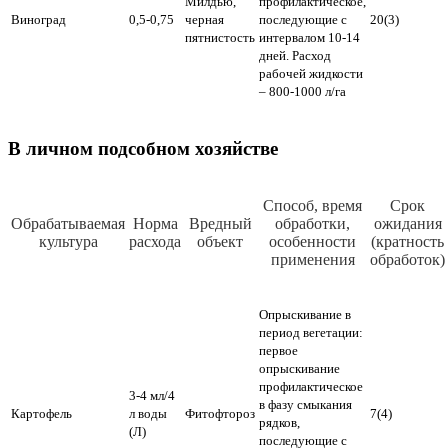
Милдью,
профилактическое,
Виноград
0,5-0,75
черная
последующие с
20(3)
пятнистость
интервалом 10-14
дней. Расход
рабочей жидкости
– 800-1000 л/га
В личном подсобном хозяйстве
Способ, время
Срок
Обрабатываемая
Норма
Вредный
обработки,
ожидания
культура
расхода
объект
особенности
(кратность
применения
обработок)
Опрыскивание в
период вегетации:
первое
опрыскивание
профилактическое
3-4 мл/4
в фазу смыкания
Картофель
л воды
Фитофтороз
7(4)
рядков,
(Л)
последующие с