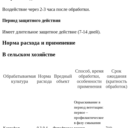
Воздействие через 2-3 часа после обработки.
Период защитного действия
Имеет длительное защитное действие (7-14 дней).
Норма расхода и применение
В сельском хозяйстве
Способ, время
Срок
Обрабатываемая
Норма
Вредный
обработки,
ожидания
культура
расхода
объект
особенности
(кратность
применения
обработок)
Опрыскивание в
период вегетации:
первое –
профилактическое
в фазу смыкания
Картофель
0,3-0,4
Фитофтороз
рядков,
7(4)