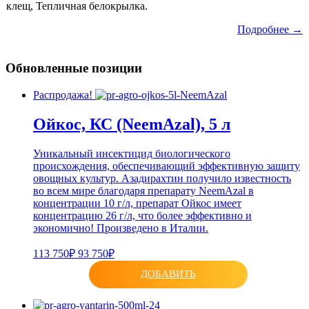
клещ, Тепличная белокрылка.
Подробнее →
Обновленные позиции
Распродажа!
Ойкос, КС (NeemAzal), 5 л
Уникальный инсектицид биологического
происхождения, обеспечивающий эффективную защиту
овощных культур. Азадирахтин получило известность
во всем мире благодаря препарату NeemAzal в
концентрации 10 г/л, препарат Ойкос имеет
концентрацию 26 г/л, что более эффективно и
экономично! Произведено в Италии.
113 750₽
93 750₽
ДОБАВИТЬ