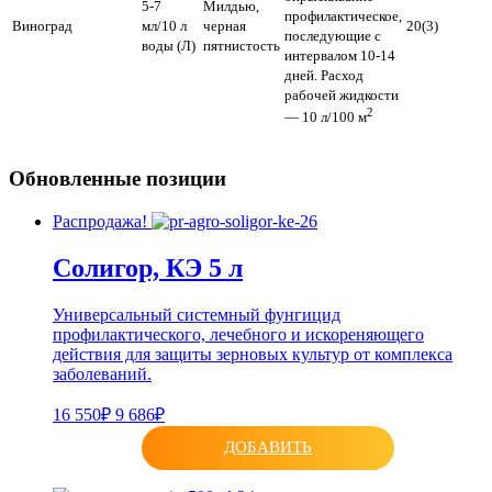
5-7
Милдью,
профилактическое,
Виноград
мл/10 л
черная
20(3)
последующие с
воды (Л)
пятнистость
интервалом 10-14
дней. Расход
рабочей жидкости
2
— 10 л/100 м
Обновленные позиции
Распродажа!
Солигор, КЭ 5 л
Универсальный системный фунгицид
профилактического, лечебного и искореняющего
действия для защиты зерновых культур от комплекса
заболеваний.
16 550₽
9 686₽
ДОБАВИТЬ