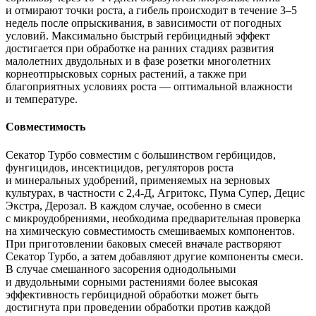
и отмирают точки роста, а гибель происходит в течение 3–5
недель после опрыскивания, в зависимости от погодных
условий. Максимально быстрый гербицидный эффект
достигается при обработке на ранних стадиях развития
малолетних двудольных и в фазе розетки многолетних
корнеотпрысковых сорных растений, а также при
благоприятных условиях роста — оптимальной влажности
и температуре.
Совместимость
Секатор Турбо совместим с большинством гербицидов,
фунгицидов, инсектицидов, регуляторов роста
и минеральных удобрений, применяемых на зерновых
культурах, в частности с 2,4-Д, Агритокс, Пума Супер, Децис
Экстра, Дерозал. В каждом случае, особенно в смеси
с микроудобрениями, необходима предварительная проверка
на химическую совместимость смешиваемых компонентов.
При приготовлении баковых смесей вначале растворяют
Секатор Турбо, а затем добавляют другие компоненты смеси.
В случае смешанного засорения однодольными
и двудольными сорными растениями более высокая
эффективность гербицидной обработки может быть
достигнута при проведении обработки против каждой