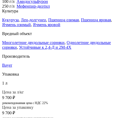
100 г/л
Амидосульфурон
250 г/л
Мефенпир-диэтил
Культура
Кукуруза
,
Лен-долгунец
,
Пшеница озимая
,
Пшеница яровая
,
Ячмень озимый
,
Ячмень яровой
Вредный объект
Многолетние двудольные сорняки
,
Однолетние двудольные
сорняки
,
Устойчивые к 2,4-Д и 2М-4Х
Производитель
Bayer
Упаковка
1 л
Цена за л/кг
9 700
₽
рекомендованная цена с НДС 22%
Цена за упаковку
9 700
₽