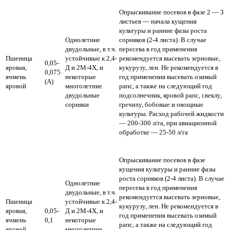
Опрыскивание посевов в фазе 2 — 3
листьев — начала кущения
культуры и ранние фазы роста
Однолетние
сорняков (2-4 листа). В случае
двудольные, в т.ч.
пересева в год применения
Пшеница
устойчивые к 2,4-
рекомендуется высевать зерновые,
0,05-
яровая,
Д и 2М-4Х, и
кукурузу, лен. Не рекомендуется в
0,075
ячмень
некоторые
год применения высевать озимый
(А)
яровой
многолетние
рапс, а также на следующий год
двудольные
подсолнечник, яровой рапс, свеклу,
сорняки
гречиху, бобовые и овощные
культуры.
Расход рабочей жидкости
— 200-300 л/га, при авиационной
обработке — 25-50 л/га
Опрыскивание посевов в фазе
кущения культуры и ранние фазы
роста сорняков (2-4 листа). В случае
Однолетние
пересева в год применения
двудольные, в т.ч.
рекомендуется высевать зерновые,
Пшеница
устойчивые к 2,4-
кукурузу, лен. Не рекомендуется в
яровая,
0,05-
Д и 2М-4Х, и
год применения высевать озимый
ячмень
0,1
некоторые
рапс, а также на следующий год
яровой
многолетние