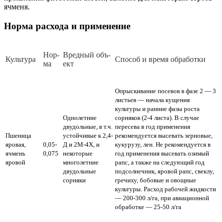
ячменя.
Норма расхода и применение
Нор­
Вред­ный объ­
Куль­ту­ра
Спо­соб и вре­мя об­ра­бот­ки
ма
ект
Опрыскивание посевов в фазе 2 — 3
листьев — начала кущения
культуры и ранние фазы роста
Однолетние
сорняков (2-4 листа). В случае
двудольные, в т.ч.
пересева в год применения
Пшеница
устойчивые к 2,4-
рекомендуется высевать зерновые,
яровая,
0,05-
Д и 2М-4Х, и
кукурузу, лен. Не рекомендуется в
ячмень
0,075
некоторые
год применения высевать озимый
яровой
многолетние
рапс, а также на следующий год
двудольные
подсолнечник, яровой рапс, свеклу,
сорняки
гречиху, бобовые и овощные
культуры.
Расход рабочей жидкости
— 200-300 л/га, при авиационной
обработке — 25-50 л/га