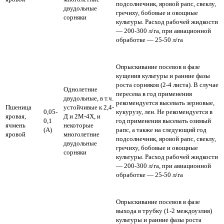
подсолнечник, яровой рапс, свеклу,
двудольные
гречиху, бобовые и овощные
сорняки
культуры.
Расход рабочей жидкости
— 200-300 л/га,
при авиационной
обработке — 25-50 л/га
Опрыскивание посевов в фазе
кущения культуры и ранние фазы
роста сорняков (2-4 листа). В случае
Однолетние
пересева в год применения
двудольные, в т.ч.
рекомендуется высевать зерновые,
Пшеница
устойчивые к 2,4-
0,05-
кукурузу, лен. Не рекомендуется в
яровая,
Д и 2М-4Х, и
0,1
год применения высевать озимый
ячмень
некоторые
(А)
рапс, а также на следующий год
яровой
многолетние
подсолнечник, яровой рапс, свеклу,
двудольные
гречиху, бобовые и овощные
сорняки
культуры.
Расход рабочей жидкости
— 200-300 л/га,
при авиационной
обработке — 25-50 л/га
Опрыскивание посевов в фазе
выхода в трубку (1-2 междоузлия)
культуры и ранние фазы роста