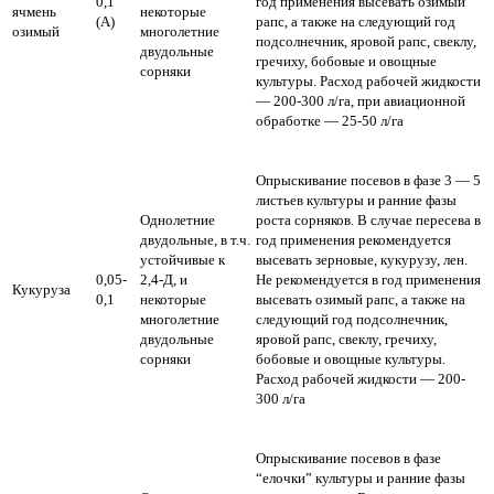
0,1
год применения высевать озимый
ячмень
некоторые
(А)
рапс, а также на следующий год
озимый
многолетние
подсолнечник, яровой рапс, свеклу,
двудольные
гречиху, бобовые и овощные
сорняки
культуры.
Расход рабочей жидкости
— 200-300 л/га, при авиационной
обработке — 25-50 л/га
Опрыскивание посевов в фазе 3 — 5
листьев культуры и ранние фазы
Однолетние
роста сорняков. В случае пересева в
двудольные, в т.ч.
год применения рекомендуется
устойчивые к
высевать зерновые, кукурузу, лен.
0,05-
2,4-Д, и
Не рекомендуется в год применения
Кукуруза
0,1
некоторые
высевать озимый рапс, а также на
многолетние
следующий год подсолнечник,
двудольные
яровой рапс, свеклу, гречиху,
сорняки
бобовые и овощные культуры.
Расход рабочей жидкости — 200-
300 л/га
Опрыскивание посевов в фазе
“елочки” культуры и ранние фазы