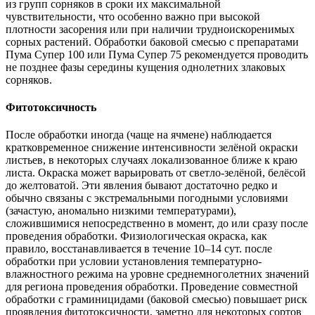
из групп сорняков в сроки их максимальной
чувствительности, что особенно важно при высокой
плотности засорения или при наличии трудноискоренимых
сорных растений. Обработки баковой смесью с препаратами
Пума Супер 100 или Пума Супер 75 рекомендуется проводить
не позднее фазы середины кущения однолетних злаковых
сорняков.
Фитотоксичность
После обработки иногда (чаще на ячмене) наблюдается
кратковременное снижение интенсивности зелёной окраски
листьев, в некоторых случаях локализованное ближе к краю
листа. Окраска может варьировать от светло-зелёной, белёсой
до желтоватой. Эти явления бывают достаточно редко и
обычно связаны с экстремальными погодными условиями
(зачастую, аномально низкими температурами),
сложившимися непосредственно в момент, до или сразу после
проведения обработки. Физиологическая окраска, как
правило, восстанавливается в течение 10–14 сут. после
обработки при условии установления температурно-
влажностного режима на уровне среднемноголетних значений
для региона проведения обработки. Проведение совместной
обработки с граминицидами (баковой смесью) повышает риск
проявления фитотоксичности, заметно для некоторых сортов