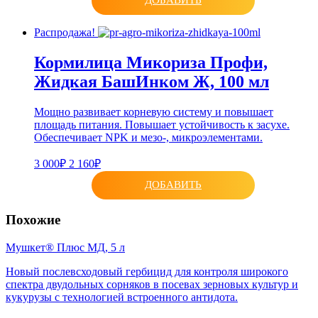
ДОБАВИТЬ
Распродажа!
Кормилица Микориза Профи,
Жидкая БашИнком Ж, 100 мл
Мощно развивает корневую систему и повышает
площадь питания. Повышает устойчивость к засухе.
Обеспечивает NPK и мезо-, микроэлементами.
3 000₽
2 160₽
ДОБАВИТЬ
Похожие
Мушкет® Плюс МД, 5 л
Новый послевсходовый гербицид для контроля широкого
спектра двудольных сорняков в посевах зерновых культур и
кукурузы с технологией встроенного антидота.