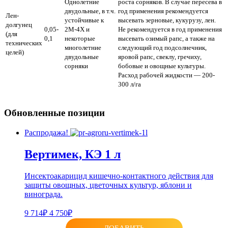
Однолетние
роста сорняков. В случае пересева в
двудольные, в т.ч.
год применения рекомендуется
Лен-
устойчивые к
высевать зерновые, кукурузу, лен.
долгунец
0,05-
2М-4Х и
Не рекомендуется в год применения
(для
0,1
некоторые
высевать озимый рапс, а также на
технических
многолетние
следующий год подсолнечник,
целей)
двудольные
яровой рапс, свеклу, гречиху,
сорняки
бобовые и овощные культуры.
Расход рабочей жидкости — 200-
300 л/га
Обновленные позиции
Распродажа!
Вертимек, КЭ 1 л
Инсектоакарицид кишечно-контактного действия для
защиты овощных, цветочных культур, яблони и
винограда.
9 714₽
4 750₽