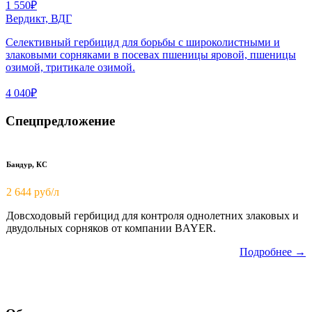
1 550₽
Вердикт, ВДГ
Селективный гербицид для борьбы с широколистными и
злаковыми сорняками в посевах пшеницы яровой, пшеницы
озимой, тритикале озимой.
4 040₽
Спецпредложение
Бандур, КС
2 644 руб/л
Довсходовый гербицид для контроля однолетних злаковых и
двудольных сорняков от компании BAYER.
Подробнее →