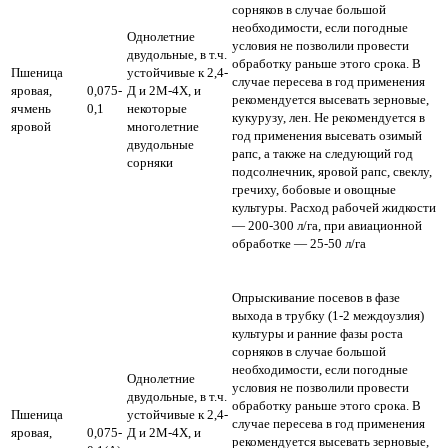
сорняков в случае большой
необходимости, если погодные
Однолетние
условия не позволили провести
двудольные, в т.ч.
обработку раньше этого срока. В
Пшеница
устойчивые к 2,4-
случае пересева в год применения
яровая,
0,075-
Д и 2М-4Х, и
рекомендуется высевать зерновые,
ячмень
0,1
некоторые
кукурузу, лен. Не рекомендуется в
яровой
многолетние
год применения высевать озимый
двудольные
рапс, а также на следующий год
сорняки
подсолнечник, яровой рапс, свеклу,
гречиху, бобовые и овощные
культуры.
Расход рабочей жидкости
— 200-300 л/га,
при авиационной
обработке — 25-50 л/га
Опрыскивание посевов в фазе
выхода в трубку (1-2 междоузлия)
культуры и ранние фазы роста
сорняков в случае большой
необходимости, если погодные
Однолетние
условия не позволили провести
двудольные, в т.ч.
обработку раньше этого срока. В
Пшеница
устойчивые к 2,4-
случае пересева в год применения
яровая,
0,075-
Д и 2М-4Х, и
рекомендуется высевать зерновые,