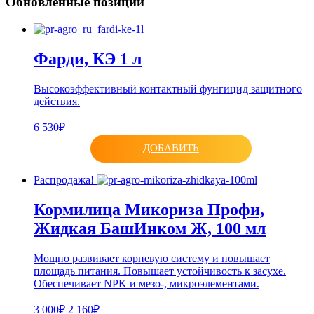
Обновленные позиции
Фарди, КЭ 1 л
Высокоэффективный контактный фунгицид защитного
действия.
6 530₽
ДОБАВИТЬ
Распродажа!
Кормилица Микориза Профи,
Жидкая БашИнком Ж, 100 мл
Мощно развивает корневую систему и повышает
площадь питания. Повышает устойчивость к засухе.
Обеспечивает NPK и мезо-, микроэлементами.
3 000₽
2 160₽