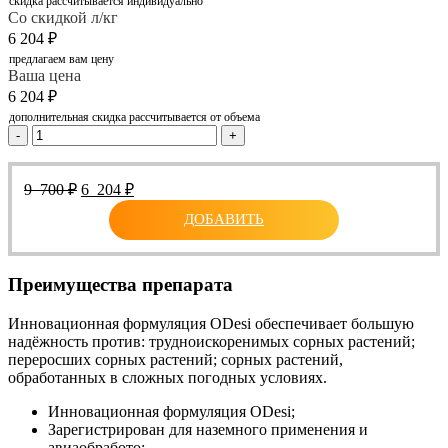
скидка рассчитывается индивидуально
Со скидкой л/кг
6 204
₽
предлагаем вам цену
Ваша цена
6 204
₽
дополнительная скидка рассчитывается от объема
-
+
Первоначальная
Текущая
9 700
₽
6 204
₽
цена
цена:
ДОБАВИТЬ
составляла
6
9
204 ₽.
700 ₽.
Преимущества препарата
Инновационная формуляция ODesi обеспечивает большую
надёжность против: трудноискоренимых сорных растений;
переросших сорных растений; сорных растений,
обработанных в сложных погодных условиях.
Инновационная формуляция ODesi;
Зарегистрирован для наземного применения и
авиаобработо;