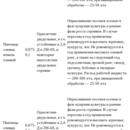
обработке — 25-50 л/га
Опрыскивание посевов осенью в
фазе кущения культуры и ранние
фазы роста сорняков. В случае
Однолетние
пересева в год применения
двудольные, в т.ч.
рекомендуется высевать зерновые,
Пшеница
устойчивые к 2,4-
кукурузу, лен. Не рекомендуется в
озимая,
0,075-
Д и 2М-4Х, и
год применения высевать озимый
ячмень
0,1
некоторые
рапс, а также на следующий год
озимый
многолетние
подсолнечник, яровой рапс, свеклу,
двудольные
гречиху, бобовые и овощные
сорняки
культуры.
Расход рабочей жидкости
— 200-300 л/га, при авиационной
обработке — 25-50 л/га
Опрыскивание посевов осенью в
фазе кущения культуры и ранние
фазы роста сорняков. В случае
Однолетние
пересева в год применения
двудольные, в т.ч.
рекомендуется высевать зерновые,
Пшеница
устойчивые к 2,4-
0,075-
кукурузу, лен. Не рекомендуется в
озимая,
Д и 2М-4Х, и