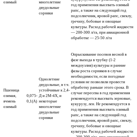
озимый
многолетние
год применения высевать озимый
двудольные
рапс, а также на следующий год
сорняки
подсолнечник, яровой рапс, свеклу,
гречиху, бобовые и овощные
культуры.
Расход рабочей жидкости
— 200-300 л/га,
при авиационной
обработке — 25-50 л/га
Опрыскивание посевов весной в
фазе выхода в трубку (1-2
междоузлия) культуры и ранние
фазы роста сорняков в случае
необходимости, если погодные
Однолетние
условия не позволили провести
двудольные, в т.ч.
обработку раньше этого срока. В
Пшеница
устойчивые к 2,4-
случае пересева в год применения
озимая,
0,075-
Д и 2М-4Х, и
рекомендуется высевать зерновые,
ячмень
0,1(А)
некоторые
кукурузу, лен. Не рекомендуется в
озимый
многолетние
год применения высевать озимый
двудольные
рапс, а также на следующий год
сорняки
подсолнечник, яровой рапс, свеклу,
гречиху, бобовые и овощные
культуры.
Расход рабочей жидкости
— 200-300 л/га,
при авиационной