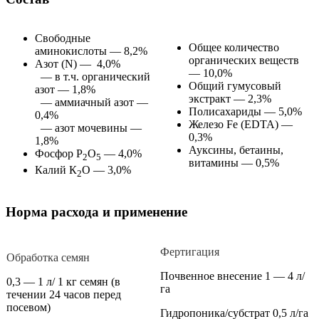
Свободные
Общее количество
аминокислоты — 8,2%
органических веществ
Азот (N) — 4,0%
— 10,0%
— в т.ч. органический
Общий гумусовый
азот — 1,8%
экстракт — 2,3%
— аммиачный азот —
Полисахариды — 5,0%
0,4%
Железо Fe (EDTA) —
— азот мочевины —
0,3%
1,8%
Ауксины, бетаины,
Фосфор Р
О
— 4,0%
2
5
витамины — 0,5%
Калий К
О — 3,0%
2
Норма расхода и применение
Фертигация
Обработка семян
Почвенное внесение 1 — 4 л/
0,3 — 1 л/ 1 кг семян (в
га
течении 24 часов перед
посевом)
Гидропоника/субстрат 0,5 л/га