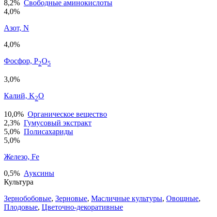
8,2%
Свободные аминокислоты
4,0%
Азот, N
4,0%
Фосфор, P
O
2
5
3,0%
Калий, K
O
2
10,0%
Органическое вещество
2,3%
Гумусовый экстракт
5,0%
Полисахариды
5,0%
Железо, Fe
0,5%
Ауксины
Культура
Зернобобовые
,
Зерновые
,
Масличные культуры
,
Овощные
,
Плодовые
,
Цветочно-декоративные