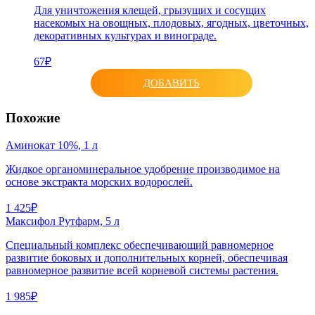
Для уничтожения клещей, грызущих и сосущих
насекомых на овощных, плодовых, ягодных, цветочных,
декоративных культурах и винограде.
67₽
ДОБАВИТЬ
Похожие
Аминокат 10%, 1 л
Жидкое органоминеральное удобрение производимое на
основе экстракта морских водорослей.
1 425₽
Максифол Рутфарм, 5 л
Cпециальный комплекс обеспечивающий равномерное
развитие боковых и дополнительных корней, обеспечивая
равномерное развитие всей корневой системы растения.
1 985₽