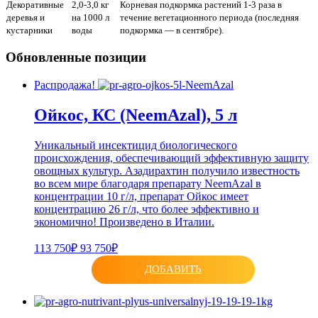
Декоративные
2,0-3,0 кг
Корневая подкормка растений 1-3 раза в
деревья и
на 1000 л
течение вегетационного периода (последняя
кустарники
воды
подкормка — в сентябре).
Обновленные позиции
Распродажа!
Ойкос, КС (NeemAzal), 5 л
Уникальный инсектицид биологического
происхождения, обеспечивающий эффективную защиту
овощных культур. Азадирахтин получило известность
во всем мире благодаря препарату NeemAzal в
концентрации 10 г/л, препарат Ойкос имеет
концентрацию 26 г/л, что более эффективно и
экономично! Произведено в Италии.
113 750₽
93 750₽
ДОБАВИТЬ