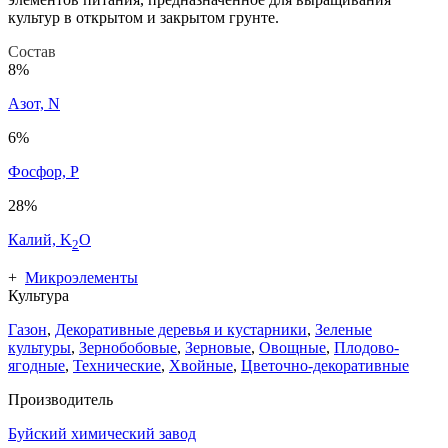
культур в открытом и закрытом грунте.
Состав
8%
Азот, N
6%
Фосфор, P
28%
Калий, K
O
2
+
Микроэлементы
Культура
Газон
,
Декоративные деревья и кустарники
,
Зеленые
культуры
,
Зернобобовые
,
Зерновые
,
Овощные
,
Плодово-
ягодные
,
Технические
,
Хвойные
,
Цветочно-декоративные
Производитель
Буйский химический завод