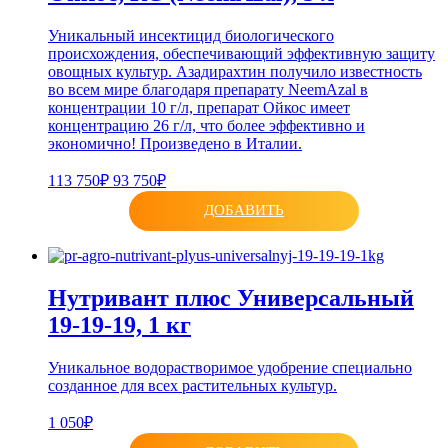
Уникальный инсектицид биологического
происхождения, обеспечивающий эффективную защиту
овощных культур. Азадирахтин получило известность
во всем мире благодаря препарату NeemAzal в
концентрации 10 г/л, препарат Ойкос имеет
концентрацию 26 г/л, что более эффективно и
экономично! Произведено в Италии.
113 750₽
93 750₽
ДОБАВИТЬ
Нутривант плюс Универсальный
19-19-19, 1 кг
Уникальное водорастворимое удобрение специально
созданное для всех растительных культур.
1 050₽