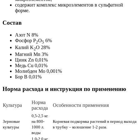
содержит комплекс микроэлементов в сульфатной
форме.
Состав
Азот N 8%
Фосфор P
O
6%
2
5
Калий K
O 28%
2
Магний Mn 3%
Цинк Zn 0,01%
Медь Cu 0,01%
Молибден Mo 0,001%
Бор B 0,01%
Норма расхода и инструкция по применению
Норма
Культура
Особенности применения
расхода
0,5-2,5 кг.
Зерновые
на 800-
Корневая подкормка растений в период выхода
культуры
1000 л.
в трубку – колошение 1-2 раза.
воды
1,0-2,0 кг