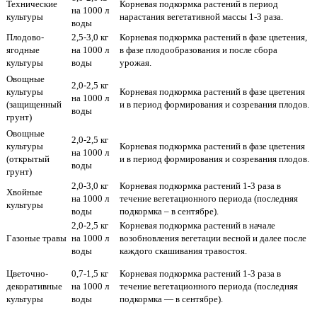
Технические
Корневая подкормка растений в период
на 1000 л
культуры
нарастания вегетативной массы 1-3 раза.
воды
Плодово-
2,5-3,0 кг
Корневая подкормка растений в фазе цветения,
ягодные
на 1000 л
в фазе плодообразования и после сбора
культуры
воды
урожая.
Овощные
2,0-2,5 кг
культуры
Корневая подкормка растений в фазе цветения
на 1000 л
(защищенный
и в период формирования и созревания плодов.
воды
грунт)
Овощные
2,0-2,5 кг
культуры
Корневая подкормка растений в фазе цветения
на 1000 л
(открытый
и в период формирования и созревания плодов.
воды
грунт)
2,0-3,0 кг
Корневая подкормка растений 1-3 раза в
Хвойные
на 1000 л
течение вегетационного периода (последняя
культуры
воды
подкормка – в сентябре).
2,0-2,5 кг
Корневая подкормка растений в начале
Газоные травы
на 1000 л
возобновления вегетации весной и далее после
воды
каждого скашивания травостоя.
Цветочно-
0,7-1,5 кг
Корневая подкормка растений 1-3 раза в
декоративные
на 1000 л
течение вегетационного периода (последняя
культуры
воды
подкормка — в сентябре).