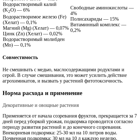
Водорастворимый калий
Свободные аминокислоты —
(K
O) — 6%
2
4%
Водорастворимое железо (Fe)
Полисахариды — 15%
(Хелат) — 0,1%
Витаминный комплекс —
Магний (Mg) (Хелат) — 0,07%
0,2%
Цинк (Zn) (Хелат) — 0,02%
Водорастворимый молибден
(Мо) — 0,1%
Совместимость
Не смешивать с медью, маслосодержащими родуктами и
серой. В случае смешивания, это может усилить действие
агрохимикатов, и вызвать у растений фитотоксичность.
Норма расхода и применение
Декоративные и овощные растения
Применяется от начала созревания фруктов, прекращается за 7
дней перед уборкой урожая, подкормка проводится согласно
периоду развития растений и до конечного созревания.
Внекорневая подкормка: 25-30 мл на 10 литров воды.
Почвенная подкормка: 30 мл на 10 л каждую неделю.