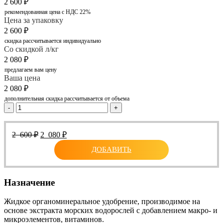
2 600
₽
рекомендованная цена с НДС 22%
Цена за упаковку
2 600
₽
скидка рассчитывается индивидуально
Со скидкой л/кг
2 080
₽
предлагаем вам цену
Ваша цена
2 080
₽
дополнительная скидка рассчитывается от объема
-
+
Первоначальная
Текущая
2 600
₽
2 080
₽
цена
цена:
ДОБАВИТЬ
составляла
2
2
080 ₽.
600 ₽.
Назначение
Жидкое органоминеральное удобрение, производимое на
основе экстракта морских водорослей с добавлением макро- и
микроэлементов, витаминов.