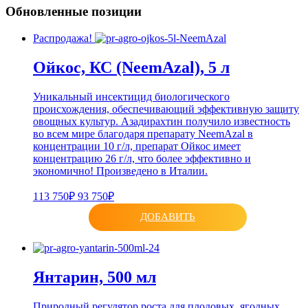
Обновленные позиции
Распродажа!
Ойкос, КС (NeemAzal), 5 л
Уникальный инсектицид биологического
происхождения, обеспечивающий эффективную защиту
овощных культур. Азадирахтин получило известность
во всем мире благодаря препарату NeemAzal в
концентрации 10 г/л, препарат Ойкос имеет
концентрацию 26 г/л, что более эффективно и
экономично! Произведено в Италии.
113 750₽
93 750₽
ДОБАВИТЬ
Янтарин, 500 мл
Природный регулятор роста для плодовых, ягодных,