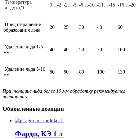
Температура
0…-2
-2…-5
-6…-10
-11…-15
-16…-20
воздуха,°С
Предотвращение
20
25
30
40
60
образования льда
Удаление льда 1-5
40
40
50
70
100
мм
Удаление льда 5-10
60
60
80
100
130
мм
При толщине льда более 10 мм обработку рекомендуется
повторить.
Обновленные позиции
Фарди, КЭ 1 л