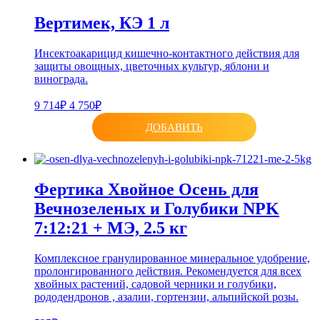
Вертимек, КЭ 1 л
Инсектоакарицид кишечно-контактного действия для
защиты овощных, цветочных культур, яблони и
винограда.
9 714₽
4 750₽
ДОБАВИТЬ
Фертика Хвойное Осень для
Вечнозеленых и Голубики NPK
7:12:21 + МЭ, 2.5 кг
Комплексное гранулированное минеральное удобрение,
пролонгированного действия. Рекомендуется для всех
хвойных растений, садовой черники и голубики,
рододендронов , азалии, гортензии, альпийской розы.