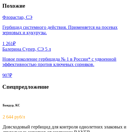
Похожие
Флорастар, СЭ
Гербицид системного действия. Применяется на посевах
зерновых и кукурузы.
1 261₽
Балерина Супер, СЭ 5 л
Новое поколение гербицида № 1 в России* с удвоенной
эффективностью против ключевых сорняков.
907₽
Спецпредложение
Бандур, КС
2 644 руб/л
Довсходовый гербицид для контроля однолетних злаковых и