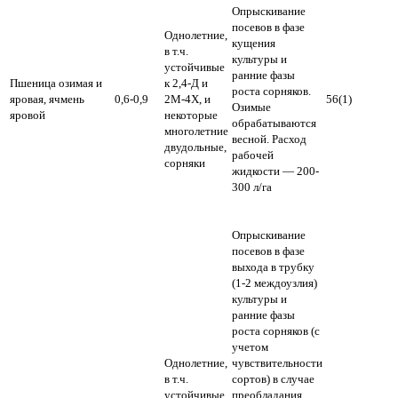
Опрыскивание
посевов в фазе
Однолетние,
кущения
в т.ч.
культуры и
устойчивые
ранние фазы
Пшеница озимая и
к 2,4-Д и
роста сорняков.
яровая, ячмень
0,6-0,9
2М-4Х, и
56(1)
Озимые
яровой
некоторые
обрабатываются
многолетние
весной.
Расход
двудольные,
рабочей
сорняки
жидкости — 200-
300 л/га
Опрыскивание
посевов в фазе
выхода в трубку
(1-2 междоузлия)
культуры и
ранние фазы
роста сорняков (с
учетом
Однолетние,
чувствительности
в т.ч.
сортов) в случае
устойчивые
преобладания