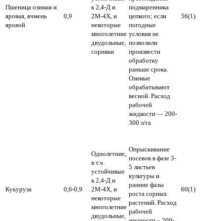
Пшеница озимая и
к 2,4-Д и
подмаренника
яровая, ячмень
0,9
2М-4Х, и
цепкого; если
56(1)
яровой
некоторые
погодные
многолетние
условия не
двудольные,
позволили
сорняки
произвести
обработку
раньше срока.
Озимые
обрабатывают
весной.
Расход
рабочей
жидкости — 200-
300 л/га
Опрыскивание
Однолетние,
посевов в фазе 3-
в т.ч.
5 листьев
устойчивые
культуры и
к 2,4-Д и
ранние фазы
Кукуруза
0,6-0,9
2М-4Х, и
60(1)
роста сорных
некоторые
растений.
Расход
многолетние
рабочей
двудольные,
жидкости – 200-