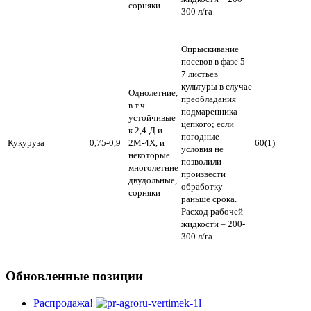
сорняки
300 л/га
Опрыскивание
посевов в фазе 5-
7 листьев
культуры в случае
Однолетние,
преобладания
в т.ч.
подмаренника
устойчивые
цепкого; если
к 2,4-Д и
погодные
Кукуруза
0,75-0,9
2М-4Х, и
60(1)
условия не
некоторые
позволили
многолетние
произвести
двудольные,
обработку
сорняки
раньше срока.
Расход рабочей
жидкости – 200-
300 л/га
Обновленные позиции
Распродажа!