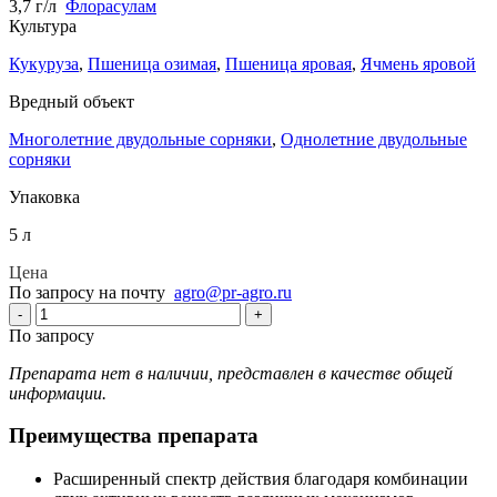
3,7 г/л
Флорасулам
Культура
Кукуруза
,
Пшеница озимая
,
Пшеница яровая
,
Ячмень яровой
Вредный объект
Многолетние двудольные сорняки
,
Однолетние двудольные
сорняки
Упаковка
5 л
Цена
По запросу на почту
agro@pr-agro.ru
-
+
По запросу
Препарата нет в наличии, представлен в качестве общей
информации.
Преимущества препарата
Расширенный спектр действия благодаря комбинации