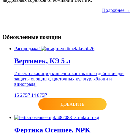
двудольных сорняков от компании BAYER.
Подробнее →
Обновленные позиции
Распродажа!
Вертимек, КЭ 5 л
Инсектоакарицид кишечно-контактного действия для
защиты овощных, цветочных культур, яблони и
винограда.
15 275₽
14 875₽
ДОБАВИТЬ
Фертика Осеннее, NPK