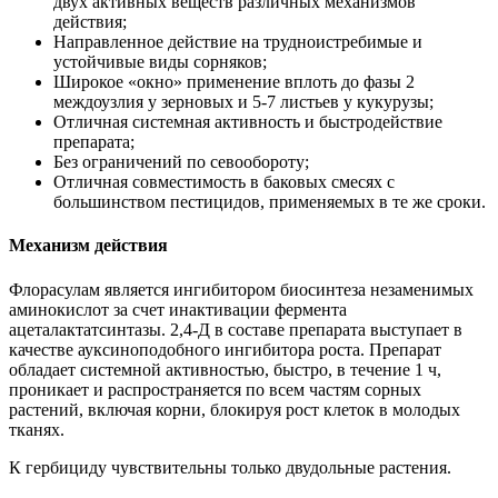
двух активных веществ различных механизмов
действия;
Направленное действие на трудноистребимые и
устойчивые виды сорняков;
Широкое «окно» применение вплоть до фазы 2
междоузлия у зерновых и 5-7 листьев у кукурузы;
Отличная системная активность и быстродействие
препарата;
Без ограничений по севообороту;
Отличная совместимость в баковых смесях с
большинством пестицидов, применяемых в те же сроки.
Механизм действия
Флорасулам является ингибитором биосинтеза незаменимых
аминокислот за счет инактивации фермента
ацеталактатсинтазы. 2,4-Д в составе препарата выступает в
качестве ауксиноподобного ингибитора роста. Препарат
обладает системной активностью, быстро, в течение 1 ч,
проникает и распространяется по всем частям сорных
растений, включая корни, блокируя рост клеток в молодых
тканях.
К гербициду чувствительны только двудольные растения.