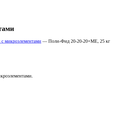
тами
 с микроэлементами
—
Поли-Фид 20-20-20+ME, 25 кг
икроэлементами.