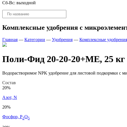
Сб-Вс: выходной
Поиск
товаров
Комплексные удобрения с микроэлемен
Главная
—
Категории
—
Удобрения
—
Комплексные удобрения
Поли-Фид 20-20-20+ME, 25 кг
Водорастворимое NPK удобрение для листовой подкормки с м
Состав
20%
Азот, N
20%
Фосфор, P
O
2
5