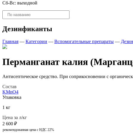
Сб-Вс: выходной
Поиск
товаров
Дезинфиканты
Главная
—
Категории
—
Вспомогательные препараты
—
Дези
Перманганат калия (Марганцо
Антисептическое средство. При соприкосновении с органичес
Состав
KMnO4
Упаковка
1 кг
Цена за л/кг
2 600
₽
рекомендованная цена с НДС 22%