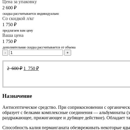
Цена за упаковку
2 600
₽
скидка рассчитывается индивидуально
Со скидкой л/кг
1 750
₽
предлагаем вам цену
Ваша цена
1 750
₽
дополнительная скидка рассчитывается от объема
-
+
Первоначальная
Текущая
2 600
₽
1 750
₽
цена
цена:
составляла
1
2
750 ₽.
600 ₽.
Назначение
Антисептическое средство. При соприкосновении с органичес
образует с белками комплексные соединения — альбуминаты (з
раздражающее, прижигающее и дубящее действие). Обладает 
Способность калия перманганата обезвреживать некоторые яды